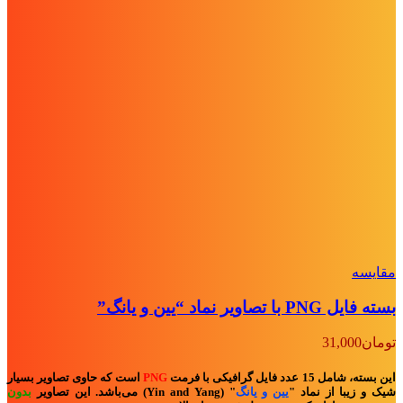
مقايسه
بسته فایل PNG با تصاویر نماد “یین و یانگ”
تومان
31,000
این بسته، شامل 15 عدد فایل گرافیکی با فرمت
PNG
است که حاوی تصاویر بسیار
شیک و زیبا از نماد
"
یین و یانگ
" (Yin and Yang)
می‌باشد. این تصاویر
بدون