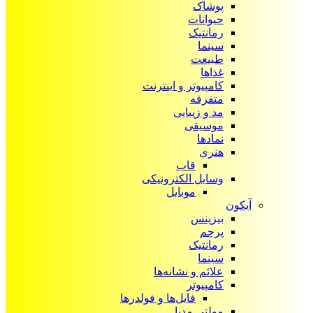
پوشاک
حیوانات
رمانتیک
سینما
طبیعت
غذاها
کامپیوتر و اینترنت
متفرقه
مد و زیبایی
موسیقی
نمادها
هنری
قاب
وسایل الکترونیکی
موبایل
آیکون‌
بیزینس
پرچم
رمانتیک
سینما
علائم و نشانه‌ها
کامپیوتر
فایل‌ها و فولدرها
مولتی مدیا