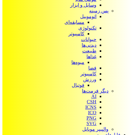
وسایل و ابزار
پس زمینه
اتوموبیل
مسابقه‌ای
تکنولوژی
کامپیوتر
حیوانات
دیدنی‌ها
طبیعت
غذاها
میوه‌ها
فضا
کامپیوتر
ورزش
فوتبال
دیگر فرمت‌ها
AI
CSH
ICNS
ICO
PNG
SVG
والپیپر موبایل
فایل‌های ویدیویی