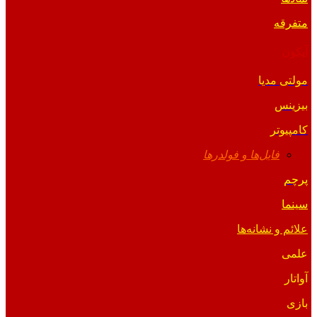
متفرقه
آیکون
مولتی مدیا
بیزینس
کامپیوتر
فایل‌ها و فولدرها
پرچم
سینما
علائم و نشانه‌ها
علمی
آواتار
بازی