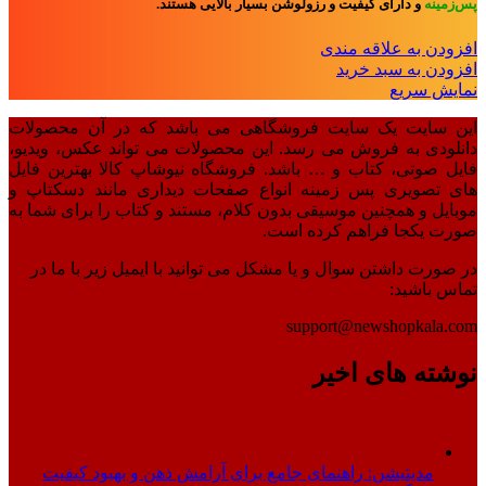
پس‌زمینه
و
دارای کیفیت و رزولوشن بسیار بالایی هستند.
افزودن به علاقه مندی
افزودن به سبد خرید
نمایش سریع
این سایت یک سایت فروشگاهی می باشد که در آن محصولات
دانلودی به فروش می رسد. این محصولات می تواند عکس، ویدیو،
فایل صوتی، کتاب و … باشد. فروشگاه نیوشاپ کالا بهترین فایل
های تصویری پس زمینه انواع صفحات دیداری مانند دسکتاپ و
موبایل و همچنین موسیقی بدون کلام، مستند و کتاب را برای شما به
صورت یکجا فراهم کرده است.
در صورت داشتن سوال و یا مشکل می توانید با ایمیل زیر با ما در
تماس باشید:
support@newshopkala.com
نوشته های اخیر
مدیتیشن: راهنمای جامع برای آرامش ذهن و بهبود کیفیت