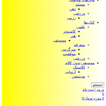
مستند
ذهن
ورزشی
رزمی
کتاب‌ها
علمی
کامپیوتر
هنر
موسیقی
متفرقه
سرگرمی
موفقیت
ورزشی
موسیقی بدون کلام
کلاسیک
اروپایی
مدیتیشن
جستجو
ورود / ثبت نام
0
0
مورد
تومان
0