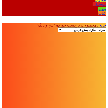
موسیقی
ویدیو
کتاب
خانه
/
محصولات برچسب خورده “یین و یانگ”