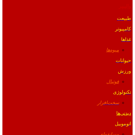
والپیپر
طبیعت
کامپیوتر
غذاها
میوه‌ها
حیوانات
ورزش
فوتبال
تکنولوژی
سخت‌افزار
دیدنی‌ها
اتوموبیل
مسابقه‌ای