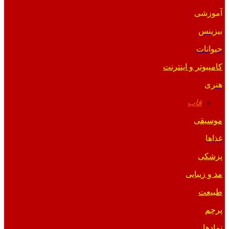
آموزشی
بیزینس
حیوانات
کامپیوتر و اینترنت
هنری
قاب
موسیقی
غذاها
پزشکی
مد و زیبایی
طبیعت
پرچم
نمادها