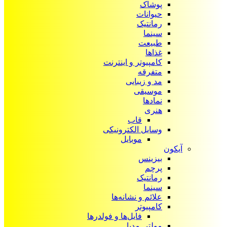
پوشاک
حیوانات
رمانتیک
سینما
طبیعت
غذاها
کامپیوتر و اینترنت
متفرقه
مد و زیبایی
موسیقی
نمادها
هنری
قاب
وسایل الکترونیکی
موبایل
آیکون‌
بیزینس
پرچم
رمانتیک
سینما
علائم و نشانه‌ها
کامپیوتر
فایل‌ها و فولدرها
مولتی مدیا