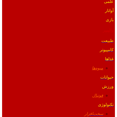
علمی
آواتار
بازی
والپیپر
طبیعت
کامپیوتر
غذاها
میوه‌ها
حیوانات
ورزش
فوتبال
تکنولوژی
سخت‌افزار