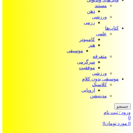
مستند
ذهن
ورزشی
رزمی
کتاب‌ها
علمی
کامپیوتر
هنر
موسیقی
متفرقه
سرگرمی
موفقیت
ورزشی
موسیقی بدون کلام
کلاسیک
اروپایی
مدیتیشن
جستجو
ورود / ثبت نام
0
0
مورد
تومان
0