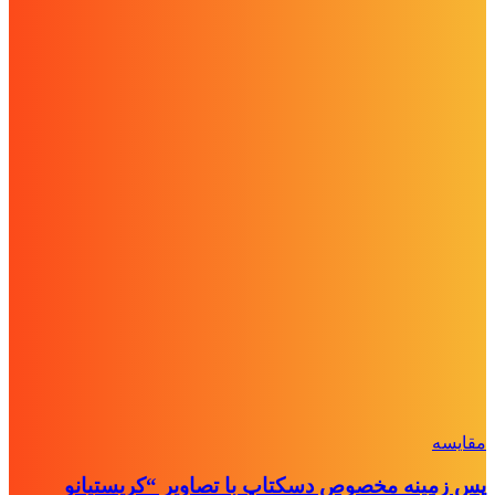
مقايسه
پس زمینه مخصوص دسکتاپ با تصاویر “کریستیانو