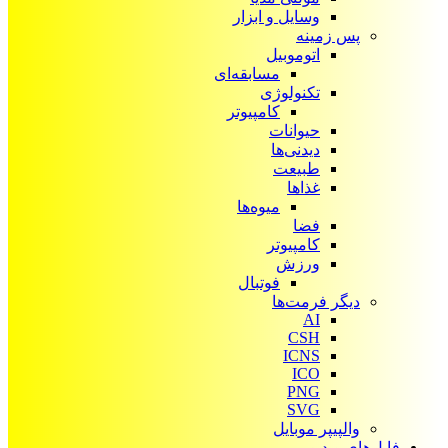
وسایل و ابزار
پس زمینه
اتوموبیل
مسابقه‌ای
تکنولوژی
کامپیوتر
حیوانات
دیدنی‌ها
طبیعت
غذاها
میوه‌ها
فضا
کامپیوتر
ورزش
فوتبال
دیگر فرمت‌ها
AI
CSH
ICNS
ICO
PNG
SVG
والپیپر موبایل
فایل‌های ویدیویی