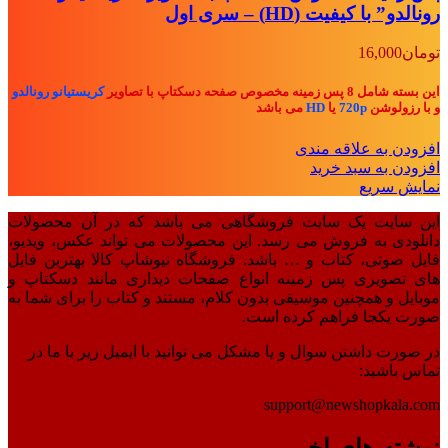
رونالدو” با کیفیت (HD) – سری اول
تومان
16,000
این بسته شامل 8 پس زمینه مخصوص صفحه دسکتاپ با تصاویر
کریستیانو رونالدو
و با رزولوشن
720p
یا
HD
می باشد
افزودن به علاقه مندی
افزودن به سبد خرید
نمایش سریع
این سایت یک سایت فروشگاهی می باشد که در آن محصولات
دانلودی به فروش می رسد. این محصولات می تواند عکس، ویدیو،
فایل صوتی، کتاب و … باشد. فروشگاه نیوشاپ کالا بهترین فایل
های تصویری پس زمینه انواع صفحات دیداری مانند دسکتاپ و
موبایل و همچنین موسیقی بدون کلام، مستند و کتاب را برای شما به
صورت یکجا فراهم کرده است.
در صورت داشتن سوال و یا مشکل می توانید با ایمیل زیر با ما در
تماس باشید:
support@newshopkala.com
نوشته های اخیر