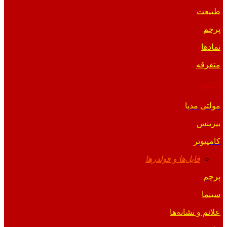
طبیعت
پرچم
نمادها
متفرقه
آیکون
مولتی مدیا
بیزینس
کامپیوتر
فایل‌ها و فولدرها
پرچم
سینما
علائم و نشانه‌ها