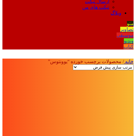
ارسال تیکت
تیکت های من
وبلاگ
منو
تصاویر
موسیقی
ویدیو
کتاب
خانه
/
محصولات برچسب خورده “یوونتوس”