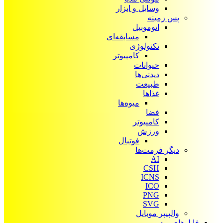
وسایل و ابزار
پس زمینه
اتوموبیل
مسابقه‌ای
تکنولوژی
کامپیوتر
حیوانات
دیدنی‌ها
طبیعت
غذاها
میوه‌ها
فضا
کامپیوتر
ورزش
فوتبال
دیگر فرمت‌ها
AI
CSH
ICNS
ICO
PNG
SVG
والپیپر موبایل
فایل‌های ویدیویی