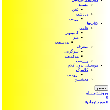
مستند
ذهن
ورزشی
رزمی
کتاب‌ها
علمی
کامپیوتر
هنر
موسیقی
متفرقه
سرگرمی
موفقیت
ورزشی
موسیقی بدون کلام
کلاسیک
اروپایی
مدیتیشن
جستجو
ورود / ثبت نام
0
0
مورد
تومان
0