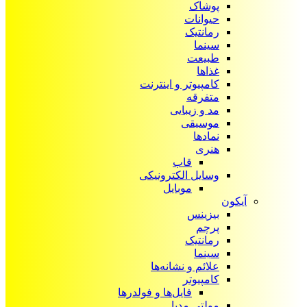
پوشاک
حیوانات
رمانتیک
سینما
طبیعت
غذاها
کامپیوتر و اینترنت
متفرقه
مد و زیبایی
موسیقی
نمادها
هنری
قاب
وسایل الکترونیکی
موبایل
آیکون‌
بیزینس
پرچم
رمانتیک
سینما
علائم و نشانه‌ها
کامپیوتر
فایل‌ها و فولدرها
مولتی مدیا