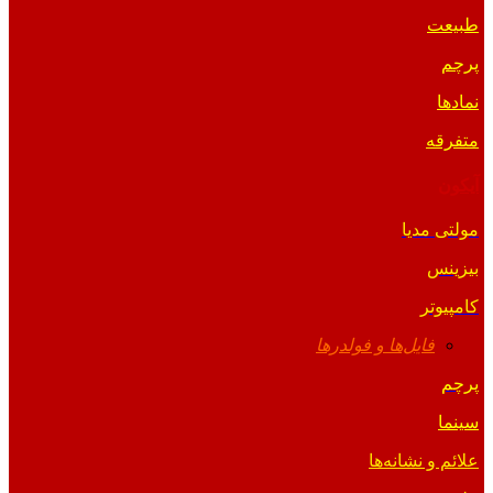
طبیعت
پرچم
نمادها
متفرقه
آیکون
مولتی مدیا
بیزینس
کامپیوتر
فایل‌ها و فولدرها
پرچم
سینما
علائم و نشانه‌ها