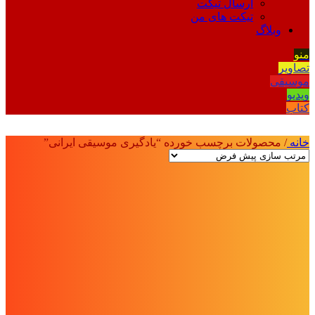
ارسال تیکت
تیکت های من
وبلاگ
منو
تصاویر
موسیقی
ویدیو
کتاب
خانه
/
محصولات برچسب خورده “یادگیری موسیقی ایرانی”