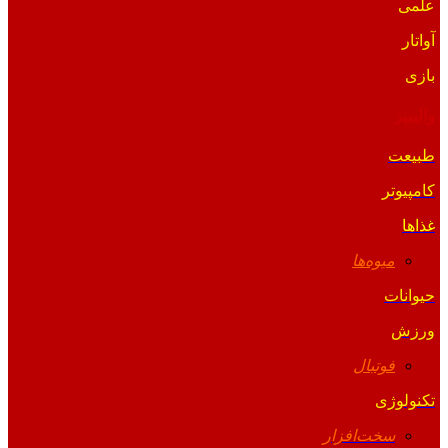
علمی
آواتار
بازی
والپیپر
طبیعت
کامپیوتر
غذاها
میوه‌ها
حیوانات
ورزش
فوتبال
تکنولوژی
سخت‌افزار