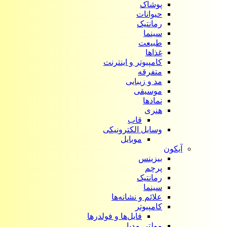
پوشاک
حیوانات
رمانتیک
سینما
طبیعت
غذاها
کامپیوتر و اینترنت
متفرقه
مد و زیبایی
موسیقی
نمادها
هنری
قاب
وسایل الکترونیکی
موبایل
آیکون‌
بیزینس
پرچم
رمانتیک
سینما
علائم و نشانه‌ها
کامپیوتر
فایل‌ها و فولدرها
مولتی مدیا