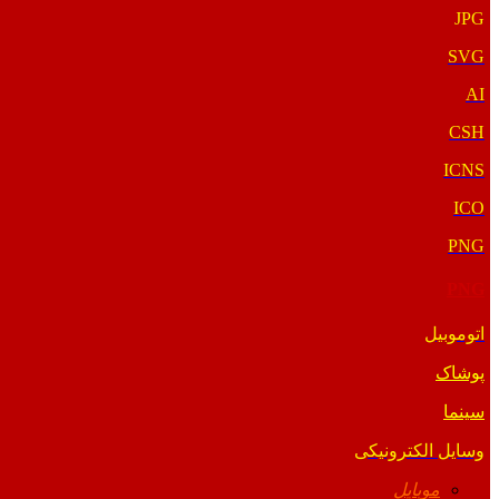
JPG
SVG
AI
CSH
ICNS
ICO
PNG
PNG
اتوموبیل
پوشاک
سینما
وسایل الکترونیکی
موبایل