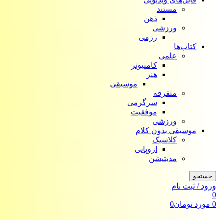
مستند
ذهن
ورزشی
رزمی
کتاب‌ها
علمی
کامپیوتر
هنر
موسیقی
متفرقه
سرگرمی
موفقیت
ورزشی
موسیقی بدون کلام
کلاسیک
اروپایی
مدیتیشن
جستجو
ورود / ثبت نام
0
0
مورد
تومان
0