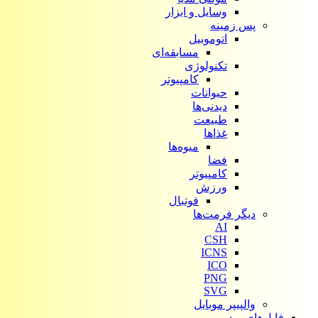
وسایل و ابزار
پس زمینه
اتوموبیل
مسابقه‌ای
تکنولوژی
کامپیوتر
حیوانات
دیدنی‌ها
طبیعت
غذاها
میوه‌ها
فضا
کامپیوتر
ورزش
فوتبال
دیگر فرمت‌ها
AI
CSH
ICNS
ICO
PNG
SVG
والپیپر موبایل
فایل‌های ویدیویی