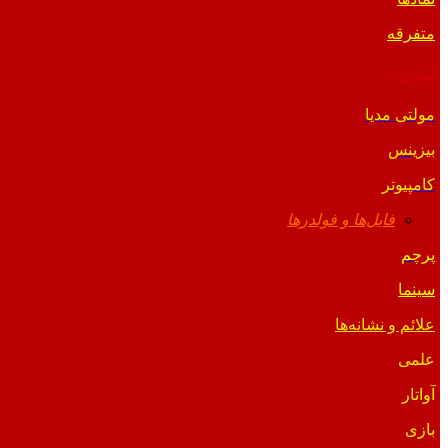
متفرقه
آیکون
مولتی مدیا
بیزینس
کامپیوتر
فایل‌ها و فولدرها
پرچم
سینما
علائم و نشانه‌ها
علمی
آواتار
بازی