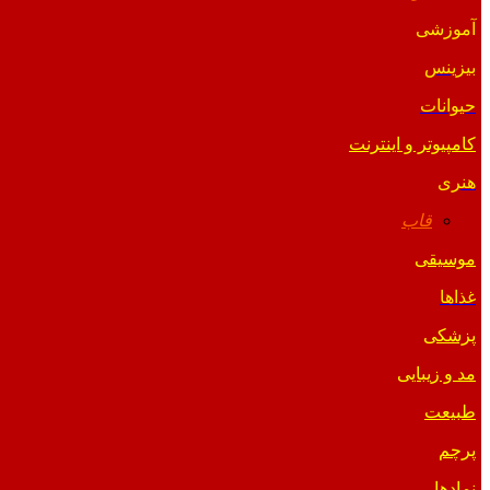
آموزشی
بیزینس
حیوانات
کامپیوتر و اینترنت
هنری
قاب
موسیقی
غذاها
پزشکی
مد و زیبایی
طبیعت
پرچم
نمادها