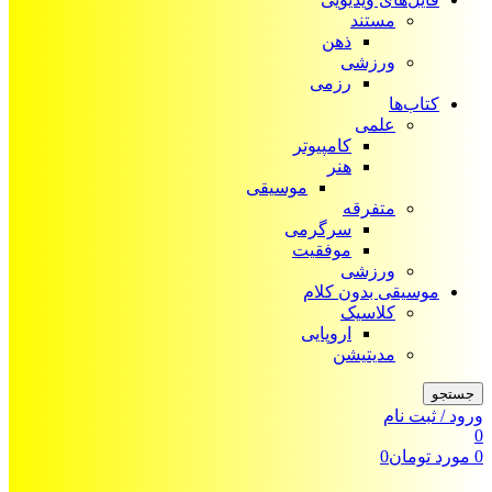
مستند
ذهن
ورزشی
رزمی
کتاب‌ها
علمی
کامپیوتر
هنر
موسیقی
متفرقه
سرگرمی
موفقیت
ورزشی
موسیقی بدون کلام
کلاسیک
اروپایی
مدیتیشن
جستجو
ورود / ثبت نام
0
0
مورد
تومان
0