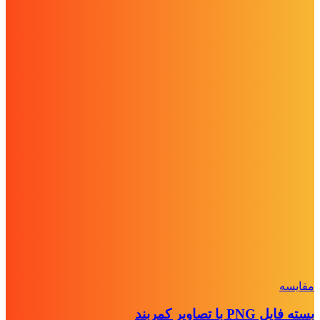
مقايسه
بسته فایل PNG با تصاویر کمربند