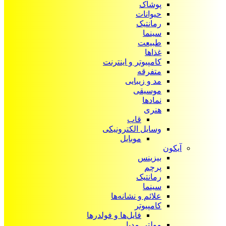
پوشاک
حیوانات
رمانتیک
سینما
طبیعت
غذاها
کامپیوتر و اینترنت
متفرقه
مد و زیبایی
موسیقی
نمادها
هنری
قاب
وسایل الکترونیکی
موبایل
آیکون‌
بیزینس
پرچم
رمانتیک
سینما
علائم و نشانه‌ها
کامپیوتر
فایل‌ها و فولدرها
مولتی مدیا