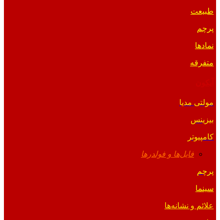
طبیعت
پرچم
نمادها
متفرقه
آیکون
مولتی مدیا
بیزینس
کامپیوتر
فایل‌ها و فولدرها
پرچم
سینما
علائم و نشانه‌ها