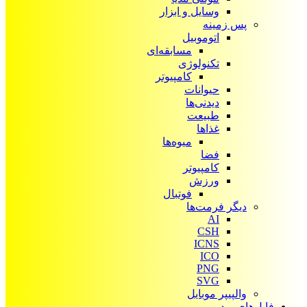
وسایل و ابزار
پس زمینه
اتوموبیل
مسابقه‌ای
تکنولوژی
کامپیوتر
حیوانات
دیدنی‌ها
طبیعت
غذاها
میوه‌ها
فضا
کامپیوتر
ورزش
فوتبال
دیگر فرمت‌ها
AI
CSH
ICNS
ICO
PNG
SVG
والپیپر موبایل
فایل‌های ویدیویی