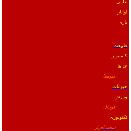
علمی
آواتار
بازی
والپیپر
طبیعت
کامپیوتر
غذاها
میوه‌ها
حیوانات
ورزش
فوتبال
تکنولوژی
سخت‌افزار