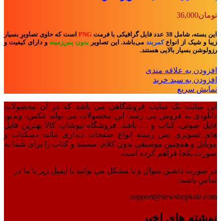
تومان
36,000
این بسته، شامل 38 عدد فایل گرافیکی با فرمت
PNG
است که حاوی تصاویرِ بسیار
زیبا و شیک از انواع
کمربند
می‌باشد. این تصاویر
بدون پس‌زمینه
و
دارای کیفیت و
رزولوشن بسیار بالایی هستند.
افزودن به علاقه مندی
افزودن به سبد خرید
نمایش سریع
این سایت یک سایت فروشگاهی می باشد که در آن محصولات
دانلودی به فروش می رسد. این محصولات می تواند عکس، ویدیو،
فایل صوتی، کتاب و … باشد. فروشگاه نیوشاپ کالا بهترین فایل
های تصویری پس زمینه انواع صفحات دیداری مانند دسکتاپ و
موبایل و همچنین موسیقی بدون کلام، مستند و کتاب را برای شما به
صورت یکجا فراهم کرده است.
در صورت داشتن سوال و یا مشکل می توانید با ایمیل زیر با ما در
تماس باشید:
support@newshopkala.com
نوشته های اخیر