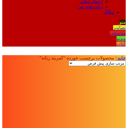
ارسال تیکت
تیکت های من
وبلاگ
منو
تصاویر
موسیقی
ویدیو
کتاب
خانه
/
محصولات برچسب خورده “کمربند زنانه”