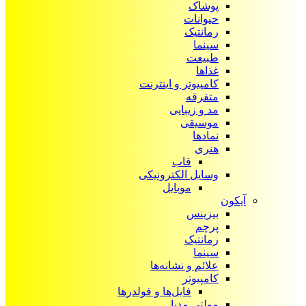
پوشاک
حیوانات
رمانتیک
سینما
طبیعت
غذاها
کامپیوتر و اینترنت
متفرقه
مد و زیبایی
موسیقی
نمادها
هنری
قاب
وسایل الکترونیکی
موبایل
آیکون‌
بیزینس
پرچم
رمانتیک
سینما
علائم و نشانه‌ها
کامپیوتر
فایل‌ها و فولدرها
مولتی مدیا