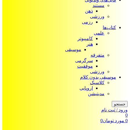
مستند
ذهن
ورزشی
رزمی
کتاب‌ها
علمی
کامپیوتر
هنر
موسیقی
متفرقه
سرگرمی
موفقیت
ورزشی
موسیقی بدون کلام
کلاسیک
اروپایی
مدیتیشن
جستجو
ورود / ثبت نام
0
0
مورد
تومان
0