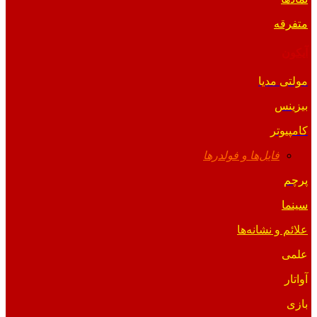
متفرقه
آیکون
مولتی مدیا
بیزینس
کامپیوتر
فایل‌ها و فولدرها
پرچم
سینما
علائم و نشانه‌ها
علمی
آواتار
بازی