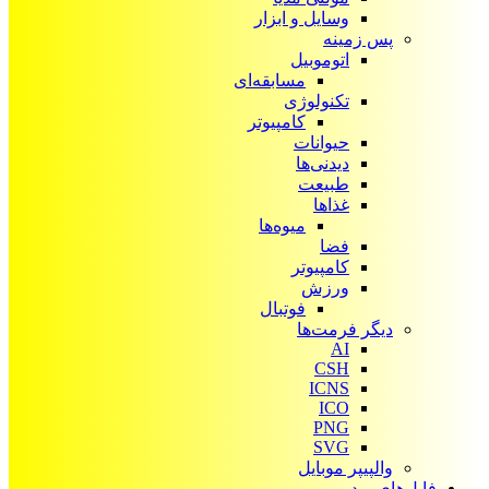
وسایل و ابزار
پس زمینه
اتوموبیل
مسابقه‌ای
تکنولوژی
کامپیوتر
حیوانات
دیدنی‌ها
طبیعت
غذاها
میوه‌ها
فضا
کامپیوتر
ورزش
فوتبال
دیگر فرمت‌ها
AI
CSH
ICNS
ICO
PNG
SVG
والپیپر موبایل
فایل‌های ویدیویی