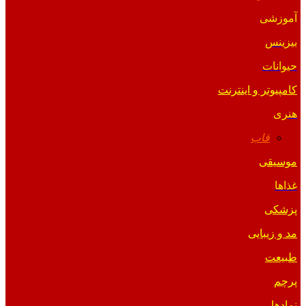
آموزشی
بیزینس
حیوانات
کامپیوتر و اینترنت
هنری
قاب
موسیقی
غذاها
پزشکی
مد و زیبایی
طبیعت
پرچم
نمادها