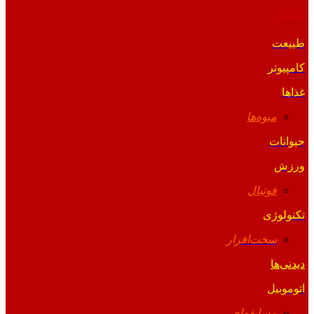
والپیپر
طبیعت
کامپیوتر
غذاها
میوه‌ها
حیوانات
ورزش
فوتبال
تکنولوژی
سخت‌افزار
دیدنی‌ها
اتوموبیل
مسابقه‌ای