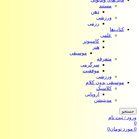
مستند
ذهن
ورزشی
رزمی
کتاب‌ها
علمی
کامپیوتر
هنر
موسیقی
متفرقه
سرگرمی
موفقیت
ورزشی
موسیقی بدون کلام
کلاسیک
اروپایی
مدیتیشن
جستجو
ورود / ثبت نام
0
0
مورد
تومان
0