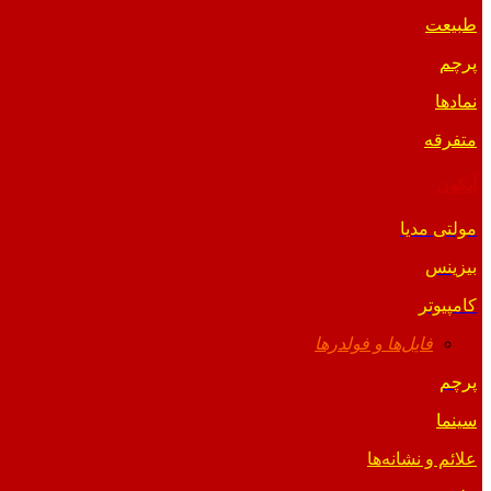
طبیعت
پرچم
نمادها
متفرقه
آیکون
مولتی مدیا
بیزینس
کامپیوتر
فایل‌ها و فولدرها
پرچم
سینما
علائم و نشانه‌ها