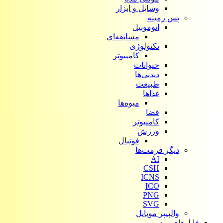
وسایل و ابزار
پس زمینه
اتوموبیل
مسابقه‌ای
تکنولوژی
کامپیوتر
حیوانات
دیدنی‌ها
طبیعت
غذاها
میوه‌ها
فضا
کامپیوتر
ورزش
فوتبال
دیگر فرمت‌ها
AI
CSH
ICNS
ICO
PNG
SVG
والپیپر موبایل
فایل‌های ویدیویی