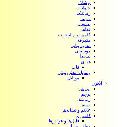
پوشاک
حیوانات
رمانتیک
سینما
طبیعت
غذاها
کامپیوتر و اینترنت
متفرقه
مد و زیبایی
موسیقی
نمادها
هنری
قاب
وسایل الکترونیکی
موبایل
آیکون‌
بیزینس
پرچم
رمانتیک
سینما
علائم و نشانه‌ها
کامپیوتر
فایل‌ها و فولدرها
مولتی مدیا