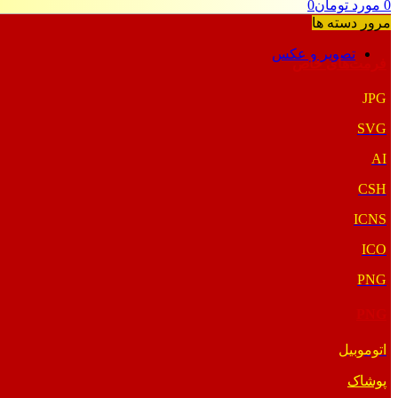
0
مورد
تومان
0
مرور دسته ها
تصویر و عکس
فرمت‌های خاص
JPG
SVG
AI
CSH
ICNS
ICO
PNG
PNG
اتوموبیل
پوشاک