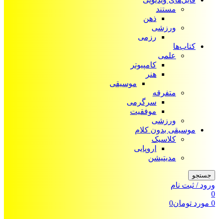
مستند
ذهن
ورزشی
رزمی
کتاب‌ها
علمی
کامپیوتر
هنر
موسیقی
متفرقه
سرگرمی
موفقیت
ورزشی
موسیقی بدون کلام
کلاسیک
اروپایی
مدیتیشن
جستجو
ورود / ثبت نام
0
0
مورد
تومان
0