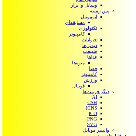
وسایل و ابزار
پس زمینه
اتوموبیل
مسابقه‌ای
تکنولوژی
کامپیوتر
حیوانات
دیدنی‌ها
طبیعت
غذاها
میوه‌ها
فضا
کامپیوتر
ورزش
فوتبال
دیگر فرمت‌ها
AI
CSH
ICNS
ICO
PNG
SVG
والپیپر موبایل
فایل‌های ویدیویی