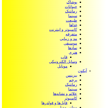
پوشاک
حیوانات
رمانتیک
سینما
طبیعت
غذاها
کامپیوتر و اینترنت
متفرقه
مد و زیبایی
موسیقی
نمادها
هنری
قاب
وسایل الکترونیکی
موبایل
آیکون‌
بیزینس
پرچم
رمانتیک
سینما
علائم و نشانه‌ها
کامپیوتر
فایل‌ها و فولدرها
مولتی مدیا