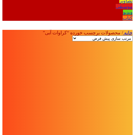
تصاویر
موسیقی
ویدیو
کتاب
خانه
/
محصولات برچسب خورده “کراوات آبی”