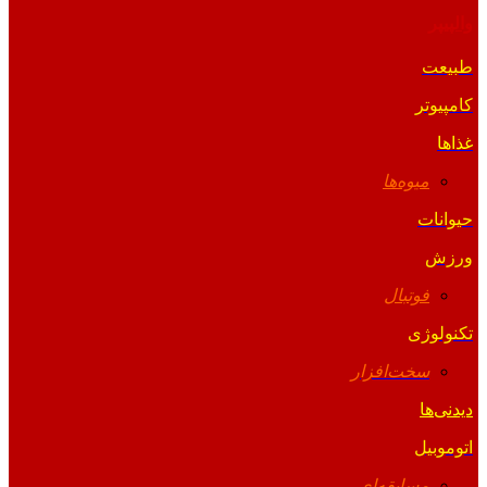
والپیپر
طبیعت
کامپیوتر
غذاها
میوه‌ها
حیوانات
ورزش
فوتبال
تکنولوژی
سخت‌افزار
دیدنی‌ها
اتوموبیل
مسابقه‌ای