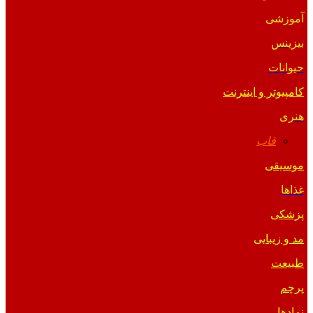
آموزشی
بیزینس
حیوانات
کامپیوتر و اینترنت
هنری
قاب
موسیقی
غذاها
پزشکی
مد و زیبایی
طبیعت
پرچم
نمادها