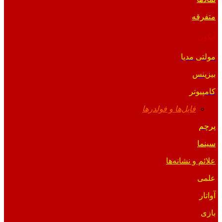
متفرقه
آیکون
مولتی مدیا
بیزینس
کامپیوتر
فایل‌ها و فولدرها
پرچم
سینما
علائم و نشانه‌ها
علمی
آواتار
بازی