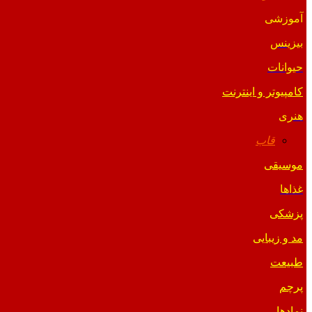
آموزشی
بیزینس
حیوانات
کامپیوتر و اینترنت
هنری
قاب
موسیقی
غذاها
پزشکی
مد و زیبایی
طبیعت
پرچم
نمادها