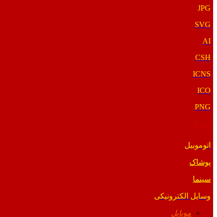
JPG
SVG
AI
CSH
ICNS
ICO
PNG
PNG
اتوموبیل
پوشاک
سینما
وسایل الکترونیکی
موبایل