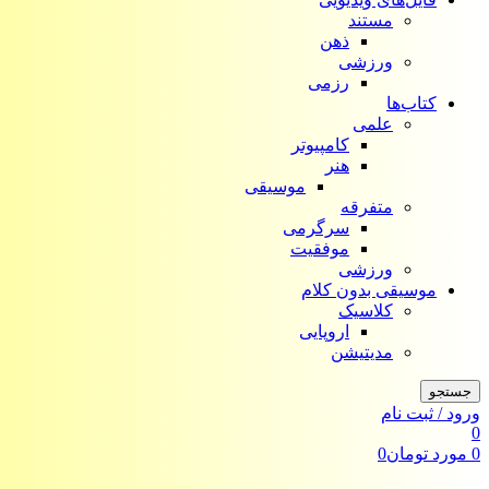
مستند
ذهن
ورزشی
رزمی
کتاب‌ها
علمی
کامپیوتر
هنر
موسیقی
متفرقه
سرگرمی
موفقیت
ورزشی
موسیقی بدون کلام
کلاسیک
اروپایی
مدیتیشن
جستجو
ورود / ثبت نام
0
0
مورد
تومان
0