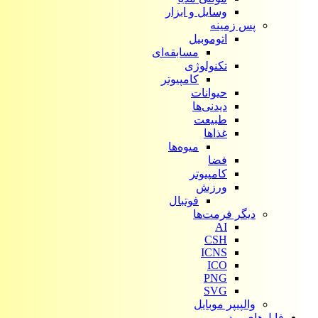
وسایل و ابزار
پس زمینه
اتوموبیل
مسابقه‌ای
تکنولوژی
کامپیوتر
حیوانات
دیدنی‌ها
طبیعت
غذاها
میوه‌ها
فضا
کامپیوتر
ورزش
فوتبال
دیگر فرمت‌ها
AI
CSH
ICNS
ICO
PNG
SVG
والپیپر موبایل
فایل‌های ویدیویی