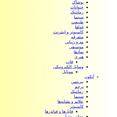
پوشاک
حیوانات
رمانتیک
سینما
طبیعت
غذاها
کامپیوتر و اینترنت
متفرقه
مد و زیبایی
موسیقی
نمادها
هنری
قاب
وسایل الکترونیکی
موبایل
آیکون‌
بیزینس
پرچم
رمانتیک
سینما
علائم و نشانه‌ها
کامپیوتر
فایل‌ها و فولدرها
مولتی مدیا