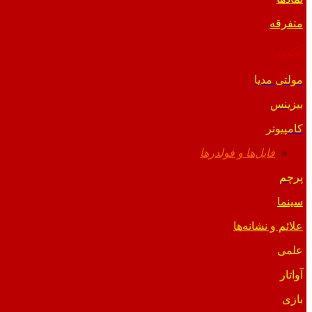
متفرقه
آیکون
مولتی مدیا
بیزینس
کامپیوتر
فایل‌ها و فولدرها
پرچم
سینما
علائم و نشانه‌ها
علمی
آواتار
بازی