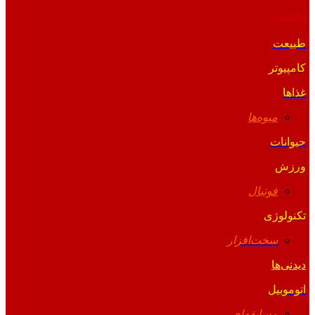
والپیپر
طبیعت
کامپیوتر
غذاها
میوه‌ها
حیوانات
ورزش
فوتبال
تکنولوژی
سخت‌افزار
دیدنی‌ها
اتوموبیل
مسابقه‌ای