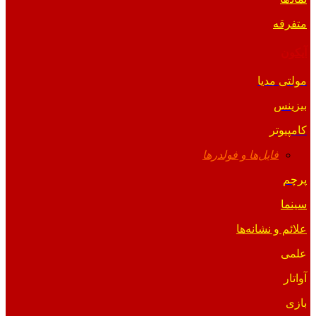
متفرقه
آیکون
مولتی مدیا
بیزینس
کامپیوتر
فایل‌ها و فولدرها
پرچم
سینما
علائم و نشانه‌ها
علمی
آواتار
بازی