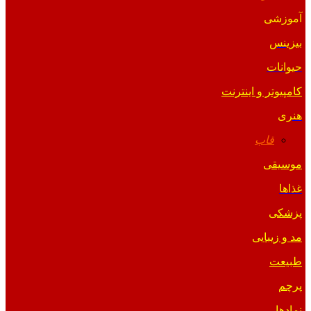
آموزشی
بیزینس
حیوانات
کامپیوتر و اینترنت
هنری
قاب
موسیقی
غذاها
پزشکی
مد و زیبایی
طبیعت
پرچم
نمادها