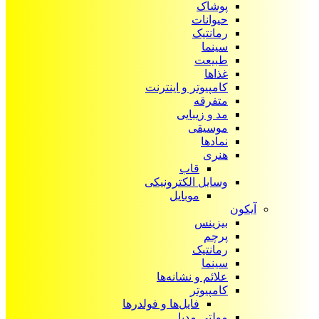
پوشاک
حیوانات
رمانتیک
سینما
طبیعت
غذاها
کامپیوتر و اینترنت
متفرقه
مد و زیبایی
موسیقی
نمادها
هنری
قاب
وسایل الکترونیکی
موبایل
آیکون‌
بیزینس
پرچم
رمانتیک
سینما
علائم و نشانه‌ها
کامپیوتر
فایل‌ها و فولدرها
مولتی مدیا