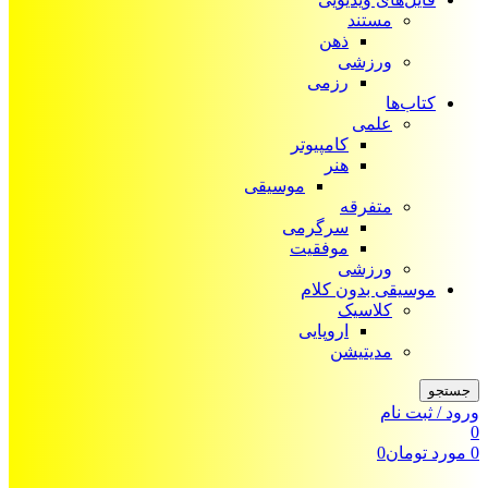
مستند
ذهن
ورزشی
رزمی
کتاب‌ها
علمی
کامپیوتر
هنر
موسیقی
متفرقه
سرگرمی
موفقیت
ورزشی
موسیقی بدون کلام
کلاسیک
اروپایی
مدیتیشن
جستجو
ورود / ثبت نام
0
0
مورد
تومان
0