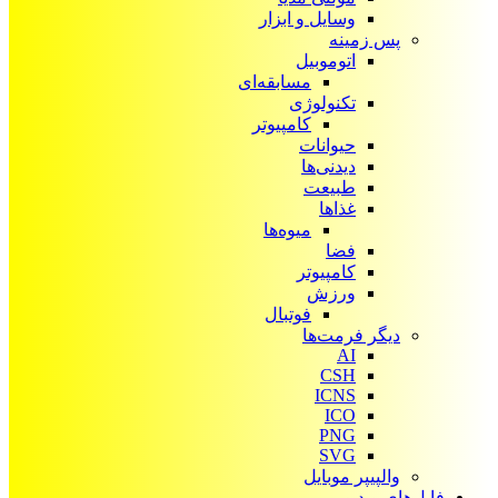
وسایل و ابزار
پس زمینه
اتوموبیل
مسابقه‌ای
تکنولوژی
کامپیوتر
حیوانات
دیدنی‌ها
طبیعت
غذاها
میوه‌ها
فضا
کامپیوتر
ورزش
فوتبال
دیگر فرمت‌ها
AI
CSH
ICNS
ICO
PNG
SVG
والپیپر موبایل
فایل‌های ویدیویی