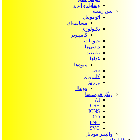
وسایل و ابزار
پس زمینه
اتوموبیل
مسابقه‌ای
تکنولوژی
کامپیوتر
حیوانات
دیدنی‌ها
طبیعت
غذاها
میوه‌ها
فضا
کامپیوتر
ورزش
فوتبال
دیگر فرمت‌ها
AI
CSH
ICNS
ICO
PNG
SVG
والپیپر موبایل
فایل‌های ویدیویی