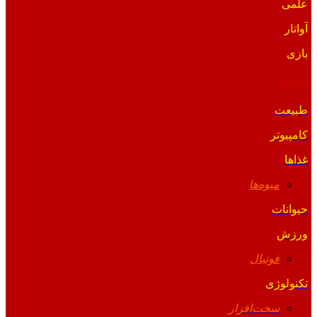
علمی
آواتار
بازی
والپیپر
طبیعت
کامپیوتر
غذاها
میوه‌ها
حیوانات
ورزش
فوتبال
تکنولوژی
سخت‌افزار