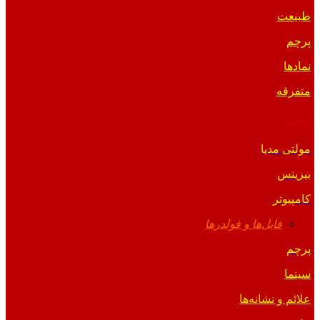
طبیعت
پرچم
نمادها
متفرقه
آیکون
مولتی مدیا
بیزینس
کامپیوتر
فایل‌ها و فولدرها
پرچم
سینما
علائم و نشانه‌ها