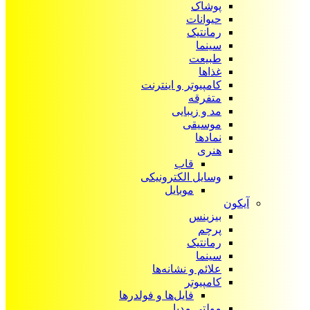
پوشاک
حیوانات
رمانتیک
سینما
طبیعت
غذاها
کامپیوتر و اینترنت
متفرقه
مد و زیبایی
موسیقی
نمادها
هنری
قاب
وسایل الکترونیکی
موبایل
آیکون‌
بیزینس
پرچم
رمانتیک
سینما
علائم و نشانه‌ها
کامپیوتر
فایل‌ها و فولدرها
مولتی مدیا