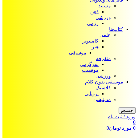
مستند
ذهن
ورزشی
رزمی
کتاب‌ها
علمی
کامپیوتر
هنر
موسیقی
متفرقه
سرگرمی
موفقیت
ورزشی
موسیقی بدون کلام
کلاسیک
اروپایی
مدیتیشن
جستجو
ورود / ثبت نام
0
0
مورد
تومان
0