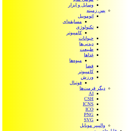
وسایل و ابزار
پس زمینه
اتوموبیل
مسابقه‌ای
تکنولوژی
کامپیوتر
حیوانات
دیدنی‌ها
طبیعت
غذاها
میوه‌ها
فضا
کامپیوتر
ورزش
فوتبال
دیگر فرمت‌ها
AI
CSH
ICNS
ICO
PNG
SVG
والپیپر موبایل
فایل‌های ویدیویی