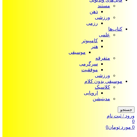
مستند
ذهن
ورزشی
رزمی
کتاب‌ها
علمی
کامپیوتر
هنر
موسیقی
متفرقه
سرگرمی
موفقیت
ورزشی
موسیقی بدون کلام
کلاسیک
اروپایی
مدیتیشن
جستجو
ورود / ثبت نام
0
0
مورد
تومان
0