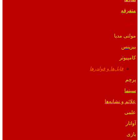
متفرقه
آیکون
مولتی مدیا
بیزینس
کامپیوتر
فایل‌ها و فولدرها
پرچم
سینما
علائم و نشانه‌ها
علمی
آواتار
بازی