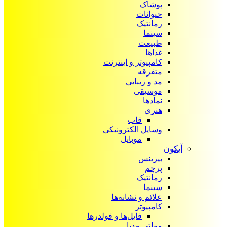
پوشاک
حیوانات
رمانتیک
سینما
طبیعت
غذاها
کامپیوتر و اینترنت
متفرقه
مد و زیبایی
موسیقی
نمادها
هنری
قاب
وسایل الکترونیکی
موبایل
آیکون‌
بیزینس
پرچم
رمانتیک
سینما
علائم و نشانه‌ها
کامپیوتر
فایل‌ها و فولدرها
مولتی مدیا