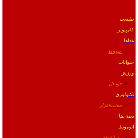
والپیپر
طبیعت
کامپیوتر
غذاها
میوه‌ها
حیوانات
ورزش
فوتبال
تکنولوژی
سخت‌افزار
دیدنی‌ها
اتوموبیل
مسابقه‌ای