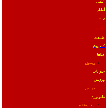
علمی
آواتار
بازی
والپیپر
طبیعت
کامپیوتر
غذاها
میوه‌ها
حیوانات
ورزش
فوتبال
تکنولوژی
سخت‌افزار