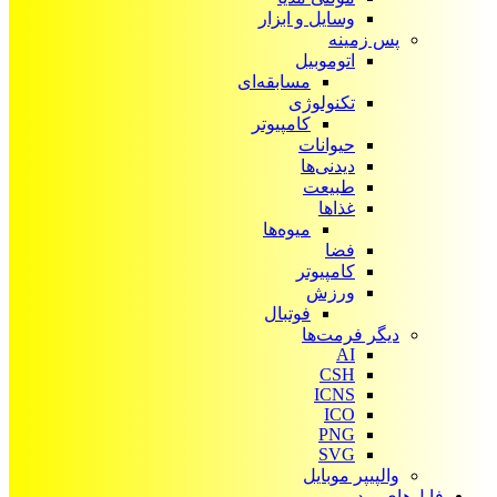
وسایل و ابزار
پس زمینه
اتوموبیل
مسابقه‌ای
تکنولوژی
کامپیوتر
حیوانات
دیدنی‌ها
طبیعت
غذاها
میوه‌ها
فضا
کامپیوتر
ورزش
فوتبال
دیگر فرمت‌ها
AI
CSH
ICNS
ICO
PNG
SVG
والپیپر موبایل
فایل‌های ویدیویی