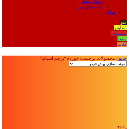
ارسال تیکت
تیکت های من
وبلاگ
منو
تصاویر
موسیقی
ویدیو
کتاب
خانه
/
محصولات برچسب خورده “پرچم اسپانیا”
-37%