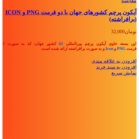
مقايسه
آیکون پرچم کشورهای جهان با دو فرمت PNG و ICON
(برافراشته)
تومان
32,000
این بسته حاوی آیکون پرچم بین‌المللی
42
کشور جهان، که به صورت 2
فرمت
PNG
و
Icon
و به صورت برافراشته ارائه شده است.
افزودن به علاقه مندی
افزودن به سبد خرید
نمایش سریع