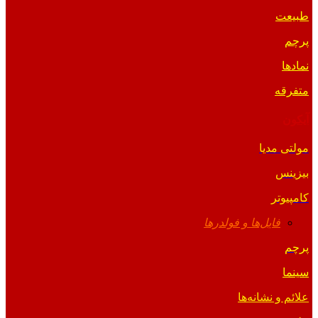
طبیعت
پرچم
نمادها
متفرقه
آیکون
مولتی مدیا
بیزینس
کامپیوتر
فایل‌ها و فولدرها
پرچم
سینما
علائم و نشانه‌ها