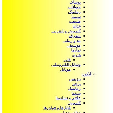
پوشاک
حیوانات
رمانتیک
سینما
طبیعت
غذاها
کامپیوتر و اینترنت
متفرقه
مد و زیبایی
موسیقی
نمادها
هنری
قاب
وسایل الکترونیکی
موبایل
آیکون‌
بیزینس
پرچم
رمانتیک
سینما
علائم و نشانه‌ها
کامپیوتر
فایل‌ها و فولدرها
مولتی مدیا