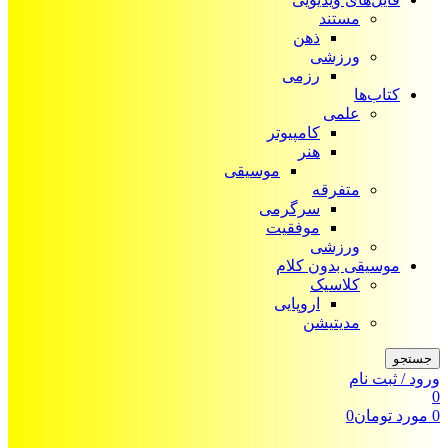
مستند
ذهن
ورزشی
رزمی
کتاب‌ها
علمی
کامپیوتر
هنر
موسیقی
متفرقه
سرگرمی
موفقیت
ورزشی
موسیقی بدون کلام
کلاسیک
اروپایی
مدیتیشن
جستجو
ورود / ثبت نام
0
0
مورد
تومان
0