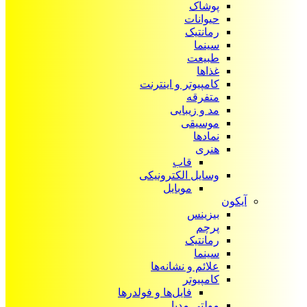
پوشاک
حیوانات
رمانتیک
سینما
طبیعت
غذاها
کامپیوتر و اینترنت
متفرقه
مد و زیبایی
موسیقی
نمادها
هنری
قاب
وسایل الکترونیکی
موبایل
آیکون‌
بیزینس
پرچم
رمانتیک
سینما
علائم و نشانه‌ها
کامپیوتر
فایل‌ها و فولدرها
مولتی مدیا