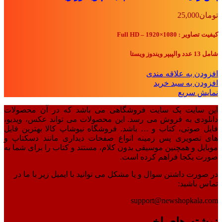
تومان
25,000
کیفیت تصاویر : Full HD – 1920×1080
شامل 13 عدد والپیپر ویندوز ویستا
افزودن به علاقه مندی
افزودن به سبد خرید
نمایش سریع
این سایت یک سایت فروشگاهی می باشد که در آن محصولات
دانلودی به فروش می رسد. این محصولات می تواند عکس، ویدیو،
فایل صوتی، کتاب و … باشد. فروشگاه نیوشاپ کالا بهترین فایل
های تصویری پس زمینه انواع صفحات دیداری مانند دسکتاپ و
موبایل و همچنین موسیقی بدون کلام، مستند و کتاب را برای شما به
صورت یکجا فراهم کرده است.
در صورت داشتن سوال و یا مشکل می توانید با ایمیل زیر با ما در
تماس باشید:
support@newshopkala.com
نوشته های اخیر