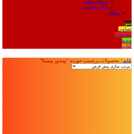
ارسال تیکت
تیکت های من
وبلاگ
منو
تصاویر
موسیقی
ویدیو
کتاب
خانه
/
محصولات برچسب خورده “ویندوز ویستا”