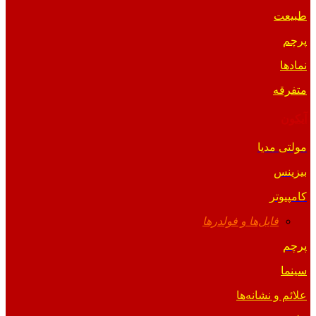
طبیعت
پرچم
نمادها
متفرقه
آیکون
مولتی مدیا
بیزینس
کامپیوتر
فایل‌ها و فولدرها
پرچم
سینما
علائم و نشانه‌ها