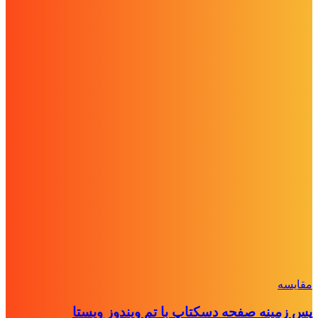
مقايسه
پس زمینه صفحه دسکتاپ با تم ویندوز ویستا