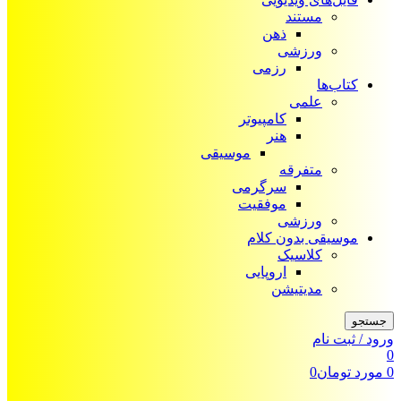
مستند
ذهن
ورزشی
رزمی
کتاب‌ها
علمی
کامپیوتر
هنر
موسیقی
متفرقه
سرگرمی
موفقیت
ورزشی
موسیقی بدون کلام
کلاسیک
اروپایی
مدیتیشن
جستجو
ورود / ثبت نام
0
0
مورد
تومان
0