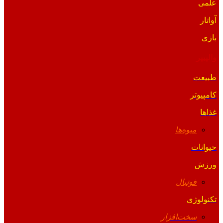
علمی
آواتار
بازی
والپیپر
طبیعت
کامپیوتر
غذاها
میوه‌ها
حیوانات
ورزش
فوتبال
تکنولوژی
سخت‌افزار