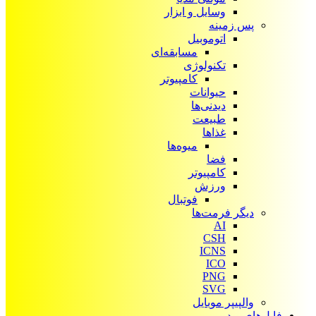
وسایل و ابزار
پس زمینه
اتوموبیل
مسابقه‌ای
تکنولوژی
کامپیوتر
حیوانات
دیدنی‌ها
طبیعت
غذاها
میوه‌ها
فضا
کامپیوتر
ورزش
فوتبال
دیگر فرمت‌ها
AI
CSH
ICNS
ICO
PNG
SVG
والپیپر موبایل
فایل‌های ویدیویی