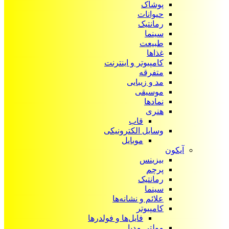
پوشاک
حیوانات
رمانتیک
سینما
طبیعت
غذاها
کامپیوتر و اینترنت
متفرقه
مد و زیبایی
موسیقی
نمادها
هنری
قاب
وسایل الکترونیکی
موبایل
آیکون‌
بیزینس
پرچم
رمانتیک
سینما
علائم و نشانه‌ها
کامپیوتر
فایل‌ها و فولدرها
مولتی مدیا