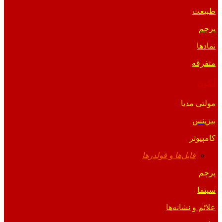
طبیعت
پرچم
نمادها
متفرقه
آیکون
مولتی مدیا
بیزینس
کامپیوتر
فایل‌ها و فولدرها
پرچم
سینما
علائم و نشانه‌ها