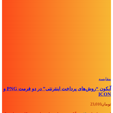
مقايسه
آیکون “روش‌های پرداخت اینترنتی” در دو فرمت PNG و
ICON
تومان
23,010