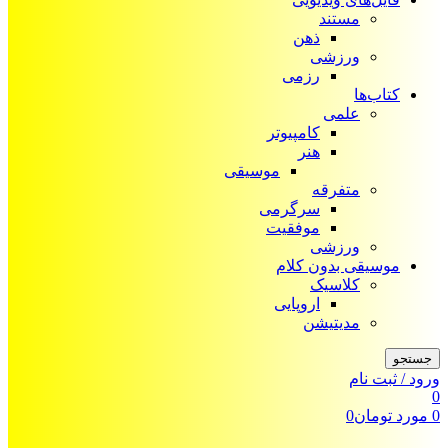
مستند
ذهن
ورزشی
رزمی
کتاب‌ها
علمی
کامپیوتر
هنر
موسیقی
متفرقه
سرگرمی
موفقیت
ورزشی
موسیقی بدون کلام
کلاسیک
اروپایی
مدیتیشن
جستجو
ورود / ثبت نام
0
0
مورد
تومان
0