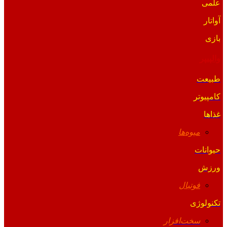
علمی
آواتار
بازی
والپیپر
طبیعت
کامپیوتر
غذاها
میوه‌ها
حیوانات
ورزش
فوتبال
تکنولوژی
سخت‌افزار