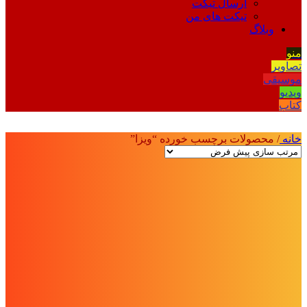
ارسال تیکت
تیکت های من
وبلاگ
منو
تصاویر
موسیقی
ویدیو
کتاب
خانه
/
محصولات برچسب خورده “ویزا”