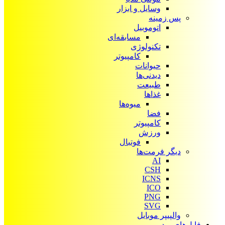
وسایل و ابزار
پس زمینه
اتوموبیل
مسابقه‌ای
تکنولوژی
کامپیوتر
حیوانات
دیدنی‌ها
طبیعت
غذاها
میوه‌ها
فضا
کامپیوتر
ورزش
فوتبال
دیگر فرمت‌ها
AI
CSH
ICNS
ICO
PNG
SVG
والپیپر موبایل
فایل‌های ویدیویی