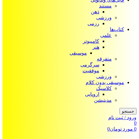
مستند
ذهن
ورزشی
رزمی
کتاب‌ها
علمی
کامپیوتر
هنر
موسیقی
متفرقه
سرگرمی
موفقیت
ورزشی
موسیقی بدون کلام
کلاسیک
اروپایی
مدیتیشن
جستجو
ورود / ثبت نام
0
0
مورد
تومان
0