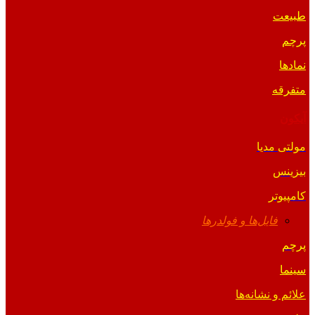
طبیعت
پرچم
نمادها
متفرقه
آیکون
مولتی مدیا
بیزینس
کامپیوتر
فایل‌ها و فولدرها
پرچم
سینما
علائم و نشانه‌ها