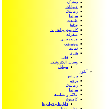
پوشاک
حیوانات
رمانتیک
سینما
طبیعت
غذاها
کامپیوتر و اینترنت
متفرقه
مد و زیبایی
موسیقی
نمادها
هنری
قاب
وسایل الکترونیکی
موبایل
آیکون‌
بیزینس
پرچم
رمانتیک
سینما
علائم و نشانه‌ها
کامپیوتر
فایل‌ها و فولدرها
مولتی مدیا