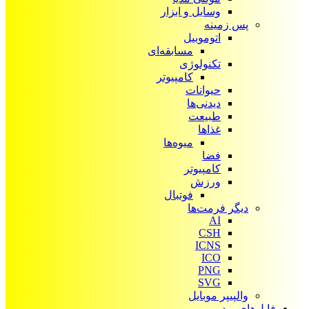
وسایل و ابزار
پس زمینه
اتوموبیل
مسابقه‌ای
تکنولوژی
کامپیوتر
حیوانات
دیدنی‌ها
طبیعت
غذاها
میوه‌ها
فضا
کامپیوتر
ورزش
فوتبال
دیگر فرمت‌ها
AI
CSH
ICNS
ICO
PNG
SVG
والپیپر موبایل
فایل‌های ویدیویی