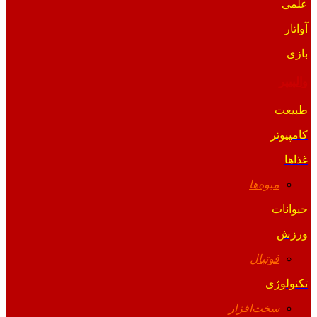
علمی
آواتار
بازی
والپیپر
طبیعت
کامپیوتر
غذاها
میوه‌ها
حیوانات
ورزش
فوتبال
تکنولوژی
سخت‌افزار