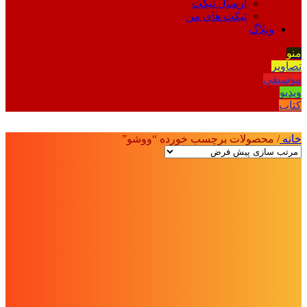
ارسال تیکت
تیکت های من
وبلاگ
منو
تصاویر
موسیقی
ویدیو
کتاب
خانه
/
محصولات برچسب خورده “ووشو”