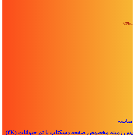
-50%
مقايسه
پس زمینه مخصوص صفحه دسکتاپ با تم حیوانات (۴K)