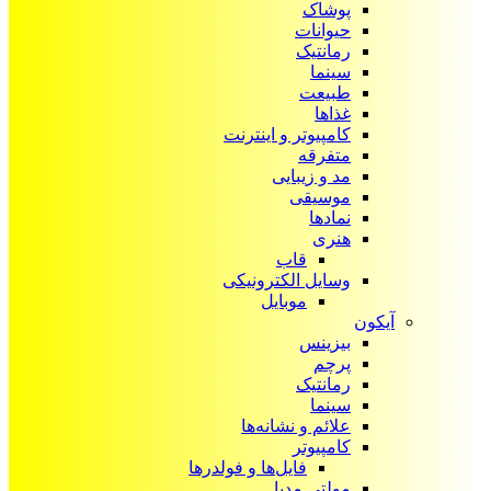
پوشاک
حیوانات
رمانتیک
سینما
طبیعت
غذاها
کامپیوتر و اینترنت
متفرقه
مد و زیبایی
موسیقی
نمادها
هنری
قاب
وسایل الکترونیکی
موبایل
آیکون‌
بیزینس
پرچم
رمانتیک
سینما
علائم و نشانه‌ها
کامپیوتر
فایل‌ها و فولدرها
مولتی مدیا