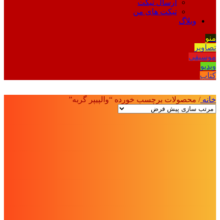
ارسال تیکت
تیکت های من
وبلاگ
منو
تصاویر
موسیقی
ویدیو
کتاب
خانه
/
محصولات برچسب خورده “والپیپر گربه”