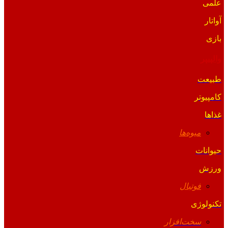
علمی
آواتار
بازی
والپیپر
طبیعت
کامپیوتر
غذاها
میوه‌ها
حیوانات
ورزش
فوتبال
تکنولوژی
سخت‌افزار