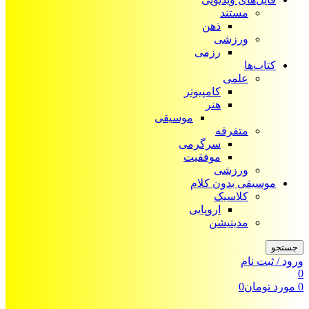
مستند
ذهن
ورزشی
رزمی
کتاب‌ها
علمی
کامپیوتر
هنر
موسیقی
متفرقه
سرگرمی
موفقیت
ورزشی
موسیقی بدون کلام
کلاسیک
اروپایی
مدیتیشن
جستجو
ورود / ثبت نام
0
0
مورد
تومان
0