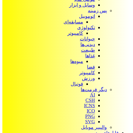
وسایل و ابزار
پس زمینه
اتوموبیل
مسابقه‌ای
تکنولوژی
کامپیوتر
حیوانات
دیدنی‌ها
طبیعت
غذاها
میوه‌ها
فضا
کامپیوتر
ورزش
فوتبال
دیگر فرمت‌ها
AI
CSH
ICNS
ICO
PNG
SVG
والپیپر موبایل
فایل‌های ویدیویی