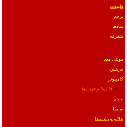
طبیعت
پرچم
نمادها
متفرقه
آیکون
مولتی مدیا
بیزینس
کامپیوتر
فایل‌ها و فولدرها
پرچم
سینما
علائم و نشانه‌ها