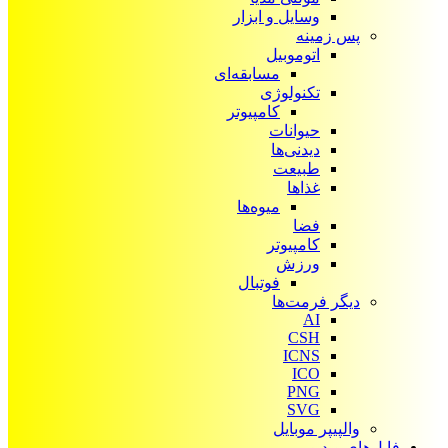
وسایل و ابزار
پس زمینه
اتوموبیل
مسابقه‌ای
تکنولوژی
کامپیوتر
حیوانات
دیدنی‌ها
طبیعت
غذاها
میوه‌ها
فضا
کامپیوتر
ورزش
فوتبال
دیگر فرمت‌ها
AI
CSH
ICNS
ICO
PNG
SVG
والپیپر موبایل
فایل‌های ویدیویی