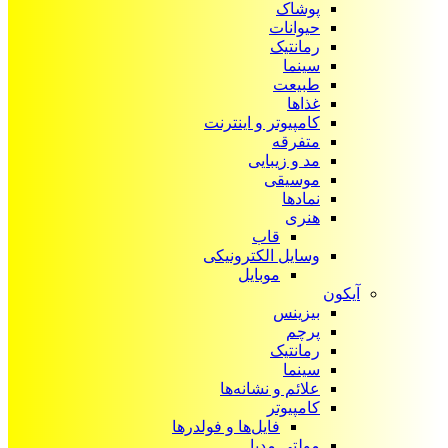
پوشاک
حیوانات
رمانتیک
سینما
طبیعت
غذاها
کامپیوتر و اینترنت
متفرقه
مد و زیبایی
موسیقی
نمادها
هنری
قاب
وسایل الکترونیکی
موبایل
آیکون‌
بیزینس
پرچم
رمانتیک
سینما
علائم و نشانه‌ها
کامپیوتر
فایل‌ها و فولدرها
مولتی مدیا