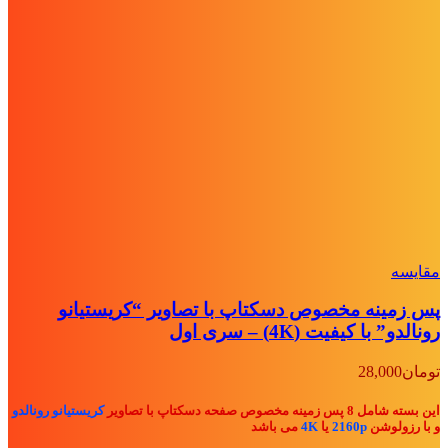
مقايسه
پس زمینه مخصوص دسکتاپ با تصاویر “کریستیانو
رونالدو” با کیفیت (4K) – سری اول
تومان
28,000
این بسته شامل 8 پس زمینه مخصوص صفحه دسکتاپ با تصاویر
کریستیانو رونالدو
و با رزولوشن
2160p
یا
4K
می باشد