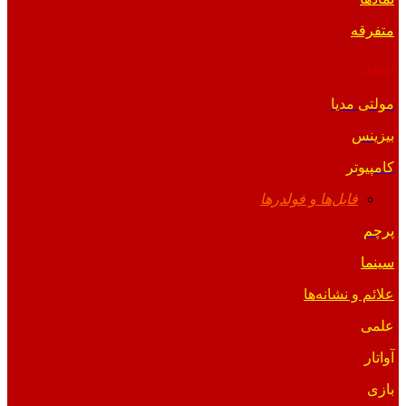
متفرقه
آیکون
مولتی مدیا
بیزینس
کامپیوتر
فایل‌ها و فولدرها
پرچم
سینما
علائم و نشانه‌ها
علمی
آواتار
بازی