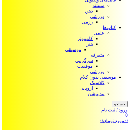
مستند
ذهن
ورزشی
رزمی
کتاب‌ها
علمی
کامپیوتر
هنر
موسیقی
متفرقه
سرگرمی
موفقیت
ورزشی
موسیقی بدون کلام
کلاسیک
اروپایی
مدیتیشن
جستجو
ورود / ثبت نام
0
0
مورد
تومان
0