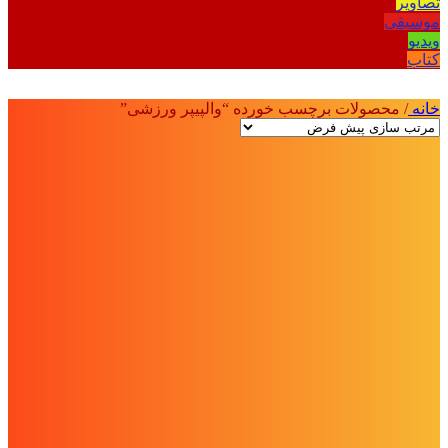
تصاویر
موسیقی
ویدیو
کتاب
خانه
/
محصولات برچسب خورده “والپیپر ورزشی”