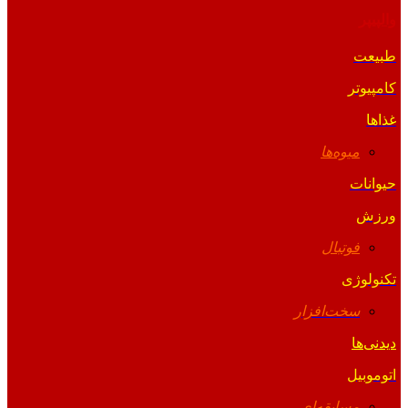
والپیپر
طبیعت
کامپیوتر
غذاها
میوه‌ها
حیوانات
ورزش
فوتبال
تکنولوژی
سخت‌افزار
دیدنی‌ها
اتوموبیل
مسابقه‌ای