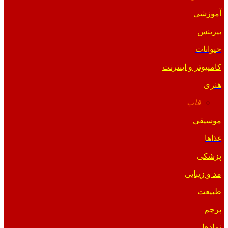
آموزشی
بیزینس
حیوانات
کامپیوتر و اینترنت
هنری
قاب
موسیقی
غذاها
پزشکی
مد و زیبایی
طبیعت
پرچم
نمادها