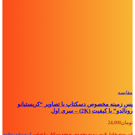
مقايسه
پس زمینه مخصوص دسکتاپ با تصاویر “کریستیانو
رونالدو” با کیفیت (2K) – سری اول
تومان
24,000
این بسته شامل 8 پس زمینه مخصوص صفحه دسکتاپ با تصاویر
کریستیانو رونالدو