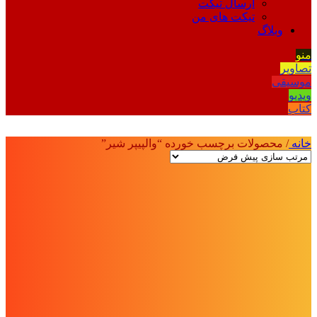
ارسال تیکت
تیکت های من
وبلاگ
منو
تصاویر
موسیقی
ویدیو
کتاب
خانه
/
محصولات برچسب خورده “والپیپر شیر”