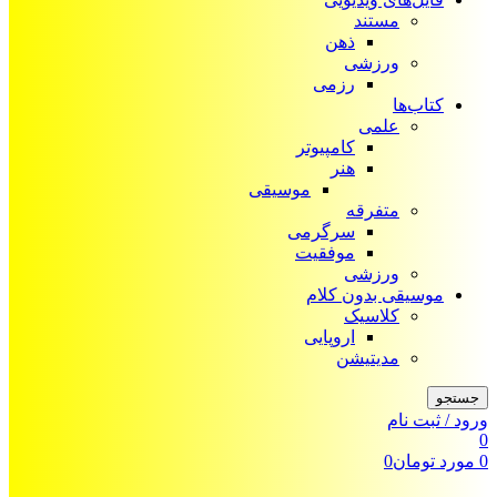
مستند
ذهن
ورزشی
رزمی
کتاب‌ها
علمی
کامپیوتر
هنر
موسیقی
متفرقه
سرگرمی
موفقیت
ورزشی
موسیقی بدون کلام
کلاسیک
اروپایی
مدیتیشن
جستجو
ورود / ثبت نام
0
0
مورد
تومان
0