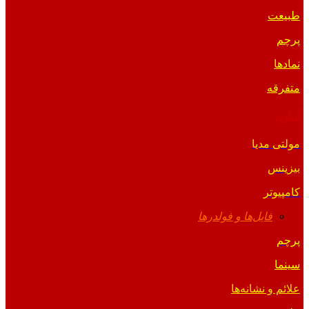
طبیعت
پرچم
نمادها
متفرقه
آیکون
مولتی مدیا
بیزینس
کامپیوتر
فایل‌ها و فولدرها
پرچم
سینما
علائم و نشانه‌ها