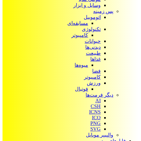
وسایل و ابزار
پس زمینه
اتوموبیل
مسابقه‌ای
تکنولوژی
کامپیوتر
حیوانات
دیدنی‌ها
طبیعت
غذاها
میوه‌ها
فضا
کامپیوتر
ورزش
فوتبال
دیگر فرمت‌ها
AI
CSH
ICNS
ICO
PNG
SVG
والپیپر موبایل
فایل‌های ویدیویی