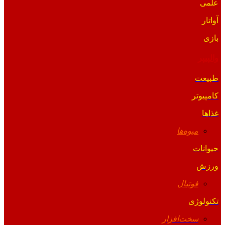
علمی
آواتار
بازی
والپیپر
طبیعت
کامپیوتر
غذاها
میوه‌ها
حیوانات
ورزش
فوتبال
تکنولوژی
سخت‌افزار