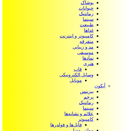
پوشاک
حیوانات
رمانتیک
سینما
طبیعت
غذاها
کامپیوتر و اینترنت
متفرقه
مد و زیبایی
موسیقی
نمادها
هنری
قاب
وسایل الکترونیکی
موبایل
آیکون‌
بیزینس
پرچم
رمانتیک
سینما
علائم و نشانه‌ها
کامپیوتر
فایل‌ها و فولدرها
مولتی مدیا