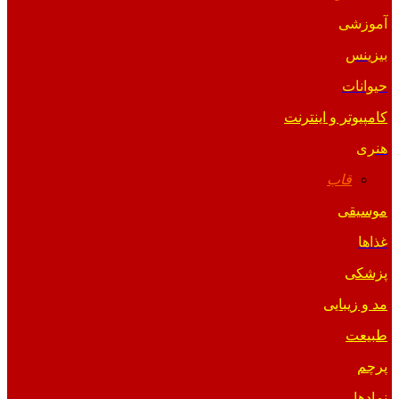
آموزشی
بیزینس
حیوانات
کامپیوتر و اینترنت
هنری
قاب
موسیقی
غذاها
پزشکی
مد و زیبایی
طبیعت
پرچم
نمادها