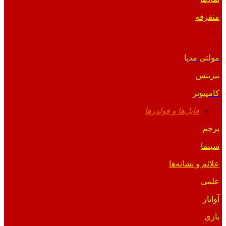
متفرقه
آیکون
مولتی مدیا
بیزینس
کامپیوتر
فایل‌ها و فولدرها
پرچم
سینما
علائم و نشانه‌ها
علمی
آواتار
بازی