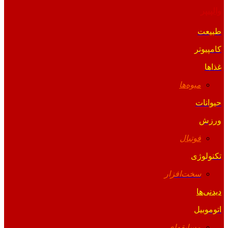
والپیپر
طبیعت
کامپیوتر
غذاها
میوه‌ها
حیوانات
ورزش
فوتبال
تکنولوژی
سخت‌افزار
دیدنی‌ها
اتوموبیل
مسابقه‌ای