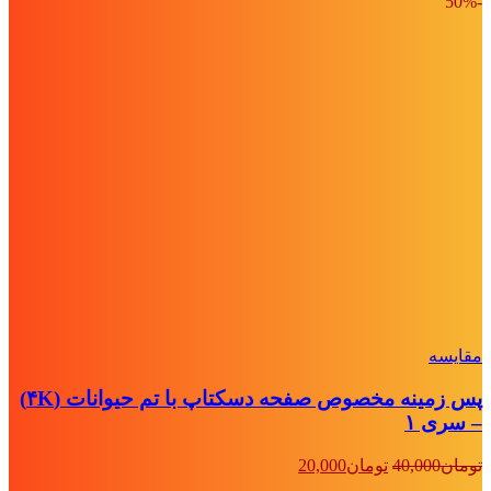
-50%
مقايسه
پس زمینه مخصوص صفحه دسکتاپ با تم حیوانات (۴K)
– سری ۱
قیمت
قیمت
تومان
40,000
تومان
20,000
اصلی:
فعلی: