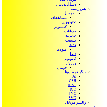
وسایل و ابزار
پس زمینه
اتوموبیل
مسابقه‌ای
تکنولوژی
کامپیوتر
حیوانات
دیدنی‌ها
طبیعت
غذاها
میوه‌ها
فضا
کامپیوتر
ورزش
فوتبال
دیگر فرمت‌ها
AI
CSH
ICNS
ICO
PNG
SVG
والپیپر موبایل
فایل‌های ویدیویی