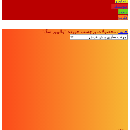
تصاویر
موسیقی
ویدیو
کتاب
خانه
/
محصولات برچسب خورده “والپیپر سگ”