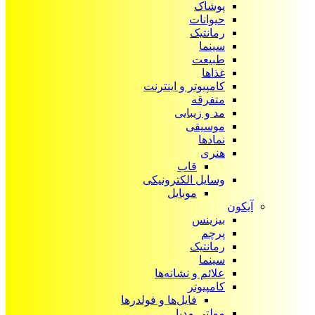
پوشاک
حیوانات
رمانتیک
سینما
طبیعت
غذاها
کامپیوتر و اینترنت
متفرقه
مد و زیبایی
موسیقی
نمادها
هنری
قاب
وسایل الکترونیکی
موبایل
آیکون‌
بیزینس
پرچم
رمانتیک
سینما
علائم و نشانه‌ها
کامپیوتر
فایل‌ها و فولدرها
مولتی مدیا