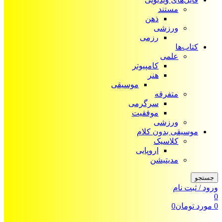
مستند
ذهن
ورزشی
رزمی
کتاب‌ها
علمی
کامپیوتر
هنر
موسیقی
متفرقه
سرگرمی
موفقیت
ورزشی
موسیقی بدون کلام
کلاسیک
اروپایی
مدیتیشن
جستجو
ورود / ثبت نام
0
0
مورد
تومان
0