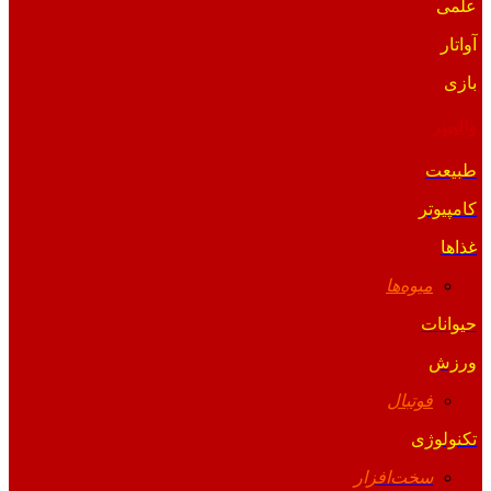
علمی
آواتار
بازی
والپیپر
طبیعت
کامپیوتر
غذاها
میوه‌ها
حیوانات
ورزش
فوتبال
تکنولوژی
سخت‌افزار