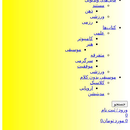
مستند
ذهن
ورزشی
رزمی
کتاب‌ها
علمی
کامپیوتر
هنر
موسیقی
متفرقه
سرگرمی
موفقیت
ورزشی
موسیقی بدون کلام
کلاسیک
اروپایی
مدیتیشن
جستجو
ورود / ثبت نام
0
0
مورد
تومان
0