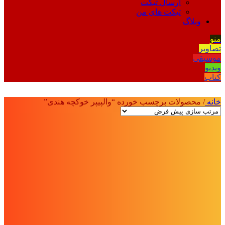
ارسال تیکت
تیکت های من
وبلاگ
منو
تصاویر
موسیقی
ویدیو
کتاب
خانه
/
محصولات برچسب خورده “والپیپر خوکچه هندی”