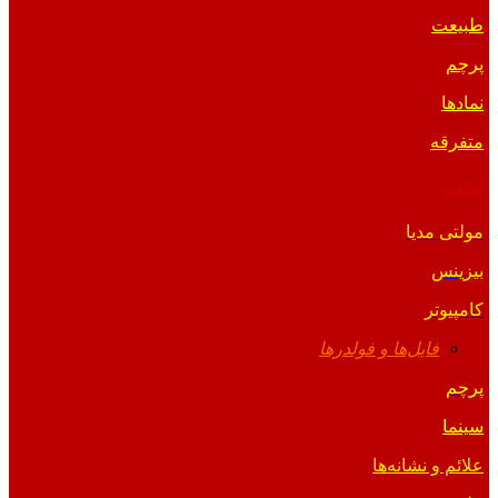
طبیعت
پرچم
نمادها
متفرقه
آیکون
مولتی مدیا
بیزینس
کامپیوتر
فایل‌ها و فولدرها
پرچم
سینما
علائم و نشانه‌ها