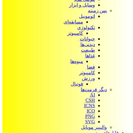
وسایل و ابزار
پس زمینه
اتوموبیل
مسابقه‌ای
تکنولوژی
کامپیوتر
حیوانات
دیدنی‌ها
طبیعت
غذاها
میوه‌ها
فضا
کامپیوتر
ورزش
فوتبال
دیگر فرمت‌ها
AI
CSH
ICNS
ICO
PNG
SVG
والپیپر موبایل
فایل‌های ویدیویی