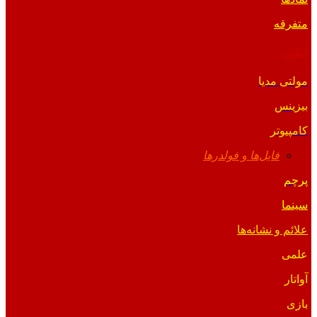
متفرقه
آیکون
مولتی مدیا
بیزینس
کامپیوتر
فایل‌ها و فولدرها
پرچم
سینما
علائم و نشانه‌ها
علمی
آواتار
بازی