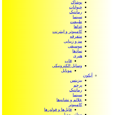
پوشاک
حیوانات
رمانتیک
سینما
طبیعت
غذاها
کامپیوتر و اینترنت
متفرقه
مد و زیبایی
موسیقی
نمادها
هنری
قاب
وسایل الکترونیکی
موبایل
آیکون‌
بیزینس
پرچم
رمانتیک
سینما
علائم و نشانه‌ها
کامپیوتر
فایل‌ها و فولدرها
مولتی مدیا