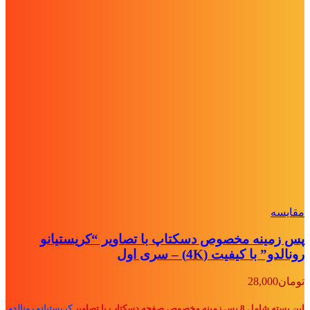
مقايسه
پس زمینه مخصوص دسکتاپ با تصاویر “کریستیانو
رونالدو” با کیفیت (4K) – سری اول
تومان
28,000
این بسته شامل 8 پس زمینه مخصوص صفحه دسکتاپ با تصاویر
کریستیانو رونالدو