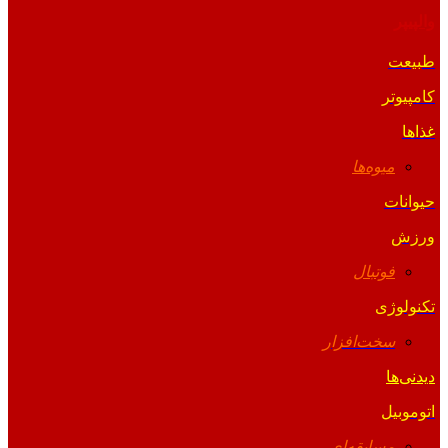
والپیپر
طبیعت
کامپیوتر
غذاها
میوه‌ها
حیوانات
ورزش
فوتبال
تکنولوژی
سخت‌افزار
دیدنی‌ها
اتوموبیل
مسابقه‌ای