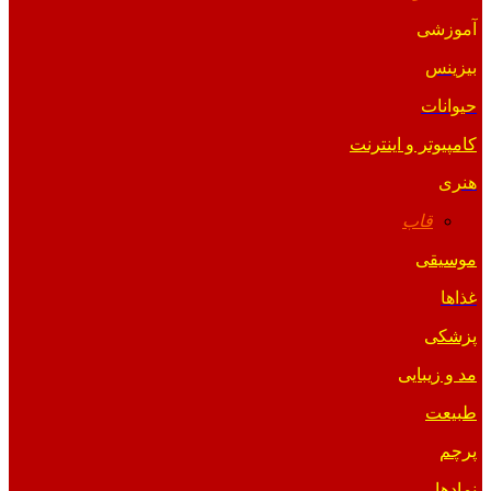
آموزشی
بیزینس
حیوانات
کامپیوتر و اینترنت
هنری
قاب
موسیقی
غذاها
پزشکی
مد و زیبایی
طبیعت
پرچم
نمادها