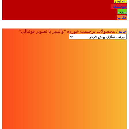
تصاویر
موسیقی
ویدیو
کتاب
خانه
/
محصولات برچسب خورده “والپیپر با تصویر فوتبالی”