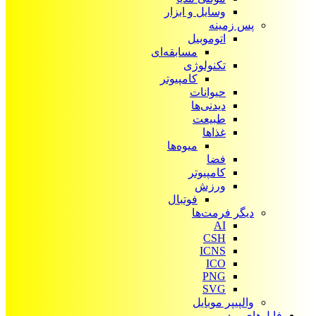
وسایل و ابزار
پس زمینه
اتوموبیل
مسابقه‌ای
تکنولوژی
کامپیوتر
حیوانات
دیدنی‌ها
طبیعت
غذاها
میوه‌ها
فضا
کامپیوتر
ورزش
فوتبال
دیگر فرمت‌ها
AI
CSH
ICNS
ICO
PNG
SVG
والپیپر موبایل
فایل‌های ویدیویی