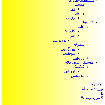
مستند
ذهن
ورزشی
رزمی
کتاب‌ها
علمی
کامپیوتر
هنر
موسیقی
متفرقه
سرگرمی
موفقیت
ورزشی
موسیقی بدون کلام
کلاسیک
اروپایی
مدیتیشن
جستجو
ورود / ثبت نام
0
0
مورد
تومان
0