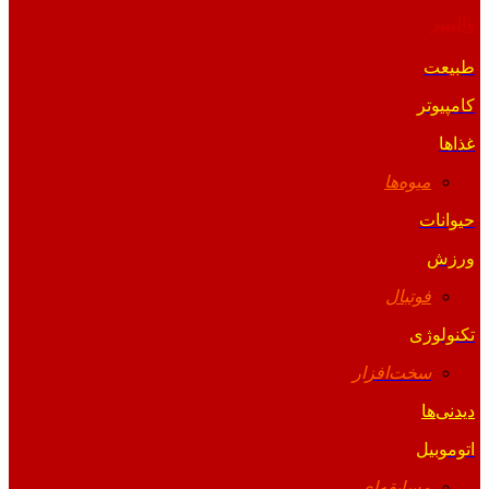
والپیپر
طبیعت
کامپیوتر
غذاها
میوه‌ها
حیوانات
ورزش
فوتبال
تکنولوژی
سخت‌افزار
دیدنی‌ها
اتوموبیل
مسابقه‌ای