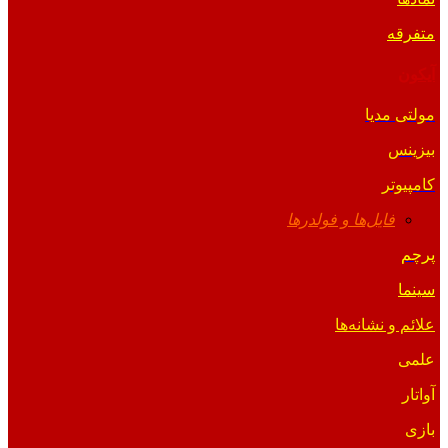
متفرقه
آیکون
مولتی مدیا
بیزینس
کامپیوتر
فایل‌ها و فولدرها
پرچم
سینما
علائم و نشانه‌ها
علمی
آواتار
بازی