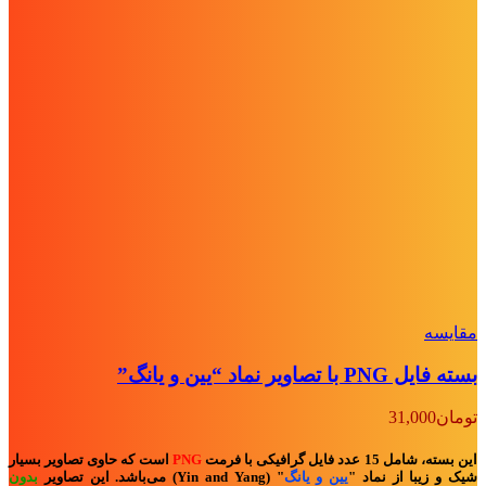
مقايسه
بسته فایل PNG با تصاویر نماد “یین و یانگ”
تومان
31,000
این بسته، شامل 15 عدد فایل گرافیکی با فرمت
PNG
است که حاوی تصاویر بسیار
شیک و زیبا از نماد
"
یین و یانگ
" (Yin and Yang)
می‌باشد. این تصاویر
بدون