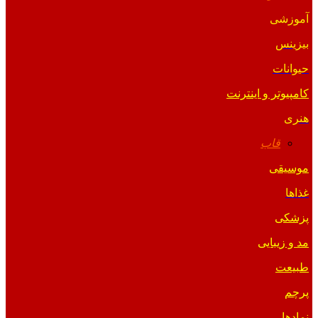
آموزشی
بیزینس
حیوانات
کامپیوتر و اینترنت
هنری
قاب
موسیقی
غذاها
پزشکی
مد و زیبایی
طبیعت
پرچم
نمادها