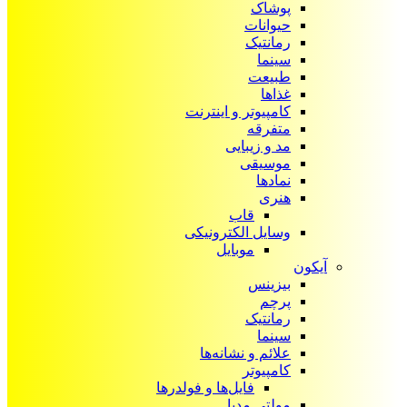
پوشاک
حیوانات
رمانتیک
سینما
طبیعت
غذاها
کامپیوتر و اینترنت
متفرقه
مد و زیبایی
موسیقی
نمادها
هنری
قاب
وسایل الکترونیکی
موبایل
آیکون‌
بیزینس
پرچم
رمانتیک
سینما
علائم و نشانه‌ها
کامپیوتر
فایل‌ها و فولدرها
مولتی مدیا