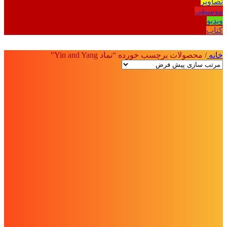
تصاویر
موسیقی
ویدیو
کتاب
خانه
/
محصولات برچسب خورده “نماد Yin and Yang”