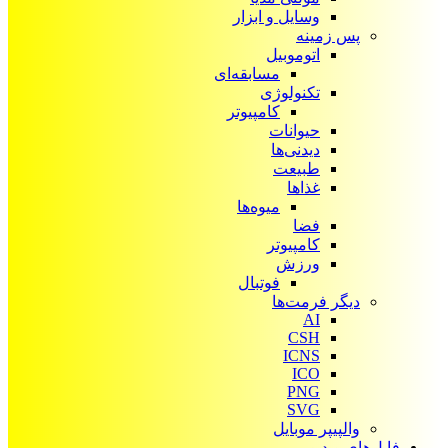
وسایل و ابزار
پس زمینه
اتوموبیل
مسابقه‌ای
تکنولوژی
کامپیوتر
حیوانات
دیدنی‌ها
طبیعت
غذاها
میوه‌ها
فضا
کامپیوتر
ورزش
فوتبال
دیگر فرمت‌ها
AI
CSH
ICNS
ICO
PNG
SVG
والپیپر موبایل
فایل‌های ویدیویی