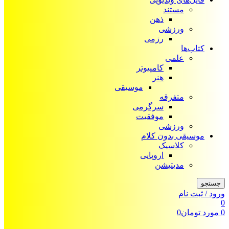
مستند
ذهن
ورزشی
رزمی
کتاب‌ها
علمی
کامپیوتر
هنر
موسیقی
متفرقه
سرگرمی
موفقیت
ورزشی
موسیقی بدون کلام
کلاسیک
اروپایی
مدیتیشن
جستجو
ورود / ثبت نام
0
0
مورد
تومان
0