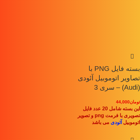
بسته فایل PNG با
تصاویر اتوموبیل آئودی
(Audi) – سری 3
تومان
44,000
این بسته شامل 20 عدد فایل
تصویری با فرمت png و تصویر
اتوموبیل
آئودی
می باشد