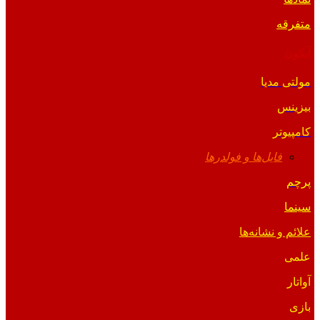
متفرقه
آیکون
مولتی مدیا
بیزینس
کامپیوتر
فایل‌ها و فولدرها
پرچم
سینما
علائم و نشانه‌ها
علمی
آواتار
بازی