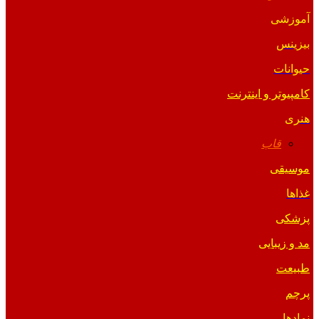
آموزشی
بیزینس
حیوانات
کامپیوتر و اینترنت
هنری
قاب
موسیقی
غذاها
پزشکی
مد و زیبایی
طبیعت
پرچم
نمادها