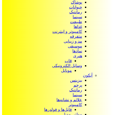
پوشاک
حیوانات
رمانتیک
سینما
طبیعت
غذاها
کامپیوتر و اینترنت
متفرقه
مد و زیبایی
موسیقی
نمادها
هنری
قاب
وسایل الکترونیکی
موبایل
آیکون‌
بیزینس
پرچم
رمانتیک
سینما
علائم و نشانه‌ها
کامپیوتر
فایل‌ها و فولدرها
مولتی مدیا