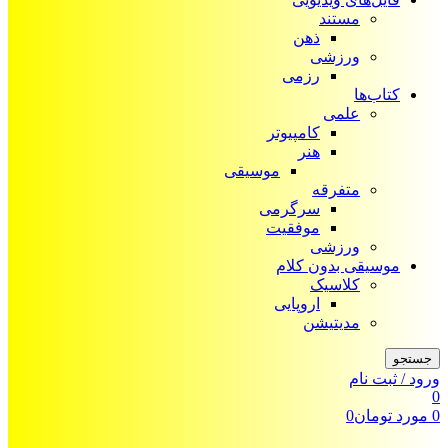
مستند
ذهن
ورزشی
رزمی
کتاب‌ها
علمی
کامپیوتر
هنر
موسیقی
متفرقه
سرگرمی
موفقیت
ورزشی
موسیقی بدون کلام
کلاسیک
اروپایی
مدیتیشن
جستجو
ورود / ثبت نام
0
0
مورد
تومان
0