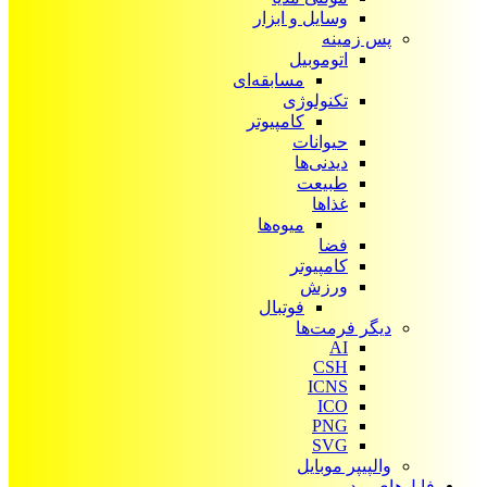
وسایل و ابزار
پس زمینه
اتوموبیل
مسابقه‌ای
تکنولوژی
کامپیوتر
حیوانات
دیدنی‌ها
طبیعت
غذاها
میوه‌ها
فضا
کامپیوتر
ورزش
فوتبال
دیگر فرمت‌ها
AI
CSH
ICNS
ICO
PNG
SVG
والپیپر موبایل
فایل‌های ویدیویی