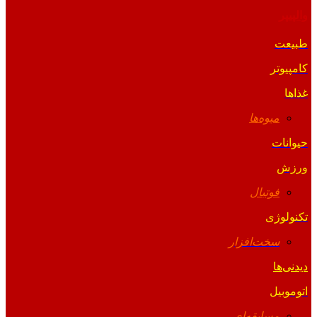
والپیپر
طبیعت
کامپیوتر
غذاها
میوه‌ها
حیوانات
ورزش
فوتبال
تکنولوژی
سخت‌افزار
دیدنی‌ها
اتوموبیل
مسابقه‌ای