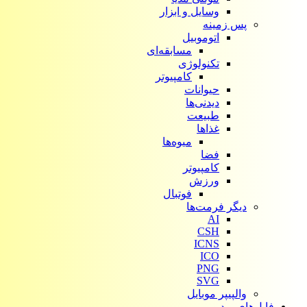
وسایل و ابزار
پس زمینه
اتوموبیل
مسابقه‌ای
تکنولوژی
کامپیوتر
حیوانات
دیدنی‌ها
طبیعت
غذاها
میوه‌ها
فضا
کامپیوتر
ورزش
فوتبال
دیگر فرمت‌ها
AI
CSH
ICNS
ICO
PNG
SVG
والپیپر موبایل
فایل‌های ویدیویی