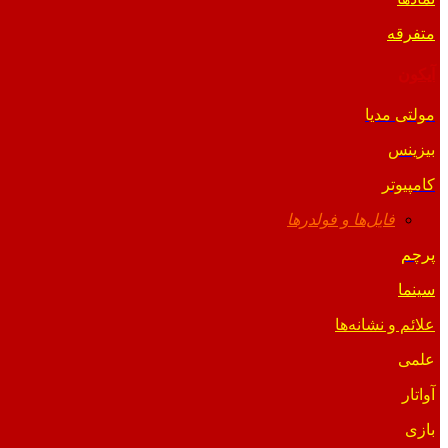
متفرقه
آیکون
مولتی مدیا
بیزینس
کامپیوتر
فایل‌ها و فولدرها
پرچم
سینما
علائم و نشانه‌ها
علمی
آواتار
بازی