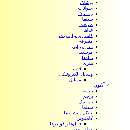
پوشاک
حیوانات
رمانتیک
سینما
طبیعت
غذاها
کامپیوتر و اینترنت
متفرقه
مد و زیبایی
موسیقی
نمادها
هنری
قاب
وسایل الکترونیکی
موبایل
آیکون‌
بیزینس
پرچم
رمانتیک
سینما
علائم و نشانه‌ها
کامپیوتر
فایل‌ها و فولدرها
مولتی مدیا