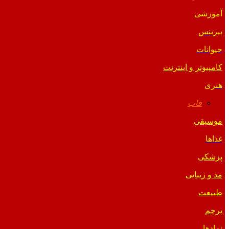
آموزشی
بیزینس
حیوانات
کامپیوتر و اینترنت
هنری
قاب
موسیقی
غذاها
پزشکی
مد و زیبایی
طبیعت
پرچم
نمادها