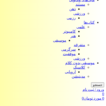
مستند
ذهن
ورزشی
رزمی
کتاب‌ها
علمی
کامپیوتر
هنر
موسیقی
متفرقه
سرگرمی
موفقیت
ورزشی
موسیقی بدون کلام
کلاسیک
اروپایی
مدیتیشن
جستجو
ورود / ثبت نام
0
0
مورد
تومان
0