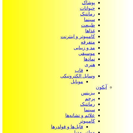
پوشاک
حیوانات
رمانتیک
سینما
طبیعت
غذاها
کامپیوتر و اینترنت
متفرقه
مد و زیبایی
موسیقی
نمادها
هنری
قاب
وسایل الکترونیکی
موبایل
آیکون‌
بیزینس
پرچم
رمانتیک
سینما
علائم و نشانه‌ها
کامپیوتر
فایل‌ها و فولدرها
مولتی مدیا