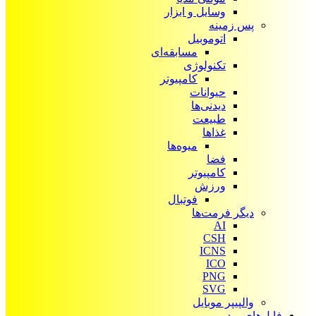
وسایل و ابزار
پس زمینه
اتوموبیل
مسابقه‌ای
تکنولوژی
کامپیوتر
حیوانات
دیدنی‌ها
طبیعت
غذاها
میوه‌ها
فضا
کامپیوتر
ورزش
فوتبال
دیگر فرمت‌ها
AI
CSH
ICNS
ICO
PNG
SVG
والپیپر موبایل
فایل‌های ویدیویی