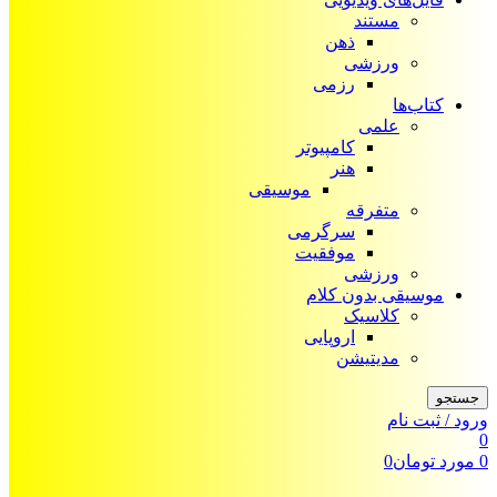
مستند
ذهن
ورزشی
رزمی
کتاب‌ها
علمی
کامپیوتر
هنر
موسیقی
متفرقه
سرگرمی
موفقیت
ورزشی
موسیقی بدون کلام
کلاسیک
اروپایی
مدیتیشن
جستجو
ورود / ثبت نام
0
0
مورد
تومان
0