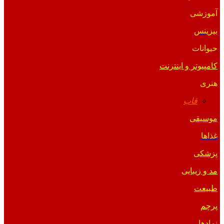
آموزشی
بیزینس
حیوانات
کامپیوتر و اینترنت
هنری
قاب
موسیقی
غذاها
پزشکی
مد و زیبایی
طبیعت
پرچم
نمادها