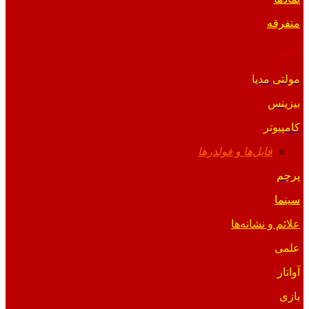
متفرقه
آیکون
مولتی مدیا
بیزینس
کامپیوتر
فایل‌ها و فولدرها
پرچم
سینما
علائم و نشانه‌ها
علمی
آواتار
بازی