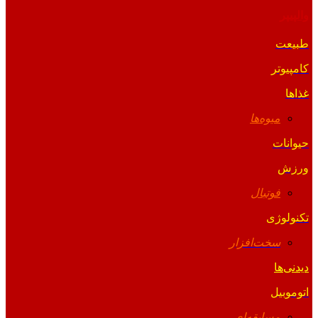
والپیپر
طبیعت
کامپیوتر
غذاها
میوه‌ها
حیوانات
ورزش
فوتبال
تکنولوژی
سخت‌افزار
دیدنی‌ها
اتوموبیل
مسابقه‌ای