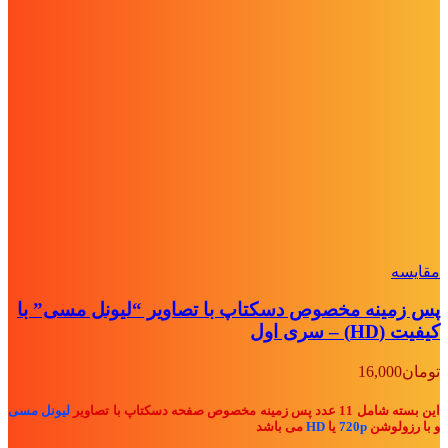
مقايسه
پس زمینه مخصوص دسکتاپ با تصاویر “لیونل مسی” با
کیفیت (HD) – سری اول
تومان
16,000
این بسته شامل 11 عدد پس زمینه مخصوص صفحه دسکتاپ با تصاویر
لیونل مسی
و با رزولوشن
720p
یا
HD
می باشد