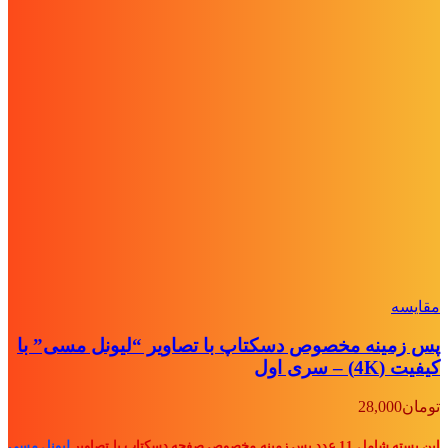
مقايسه
پس زمینه مخصوص دسکتاپ با تصاویر “لیونل مسی” با
کیفیت (4K) – سری اول
تومان
28,000
این بسته شامل 11 عدد پس زمینه مخصوص صفحه دسکتاپ با تصاویر
لیونل مسی