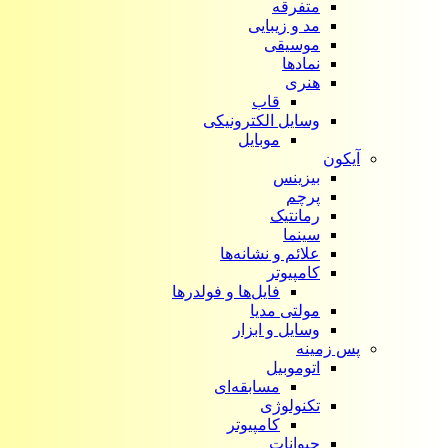
متفرقه
مد و زیبایی
موسیقی
نمادها
هنری
قاب
وسایل الکترونیکی
موبایل
آیکون‌
بیزینس
پرچم
رمانتیک
سینما
علائم و نشانه‌ها
کامپیوتر
فایل‌ها و فولدرها
مولتی مدیا
وسایل و ابزار
پس زمینه
اتوموبیل
مسابقه‌ای
تکنولوژی
کامپیوتر
حیوانات