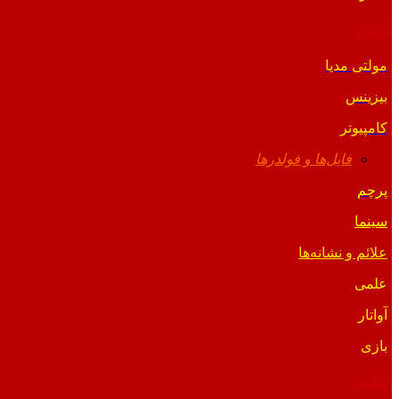
آیکون
مولتی مدیا
بیزینس
کامپیوتر
فایل‌ها و فولدرها
پرچم
سینما
علائم و نشانه‌ها
علمی
آواتار
بازی
والپیپر