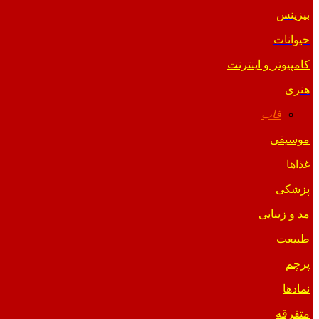
بیزینس
حیوانات
کامپیوتر و اینترنت
هنری
قاب
موسیقی
غذاها
پزشکی
مد و زیبایی
طبیعت
پرچم
نمادها
متفرقه