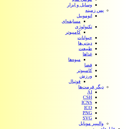
وسایل و ابزار
پس زمینه
اتوموبیل
مسابقه‌ای
تکنولوژی
کامپیوتر
حیوانات
دیدنی‌ها
طبیعت
غذاها
میوه‌ها
فضا
کامپیوتر
ورزش
فوتبال
دیگر فرمت‌ها
AI
CSH
ICNS
ICO
PNG
SVG
والپیپر موبایل
فایل‌های ویدیویی