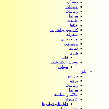
پوشاک
حیوانات
رمانتیک
سینما
طبیعت
غذاها
کامپیوتر و اینترنت
متفرقه
مد و زیبایی
موسیقی
نمادها
هنری
قاب
وسایل الکترونیکی
موبایل
آیکون‌
بیزینس
پرچم
رمانتیک
سینما
علائم و نشانه‌ها
کامپیوتر
فایل‌ها و فولدرها
مولتی مدیا