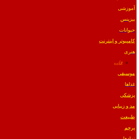
آموزشی
بیزینس
حیوانات
کامپیوتر و اینترنت
هنری
قاب
موسیقی
غذاها
پزشکی
مد و زیبایی
طبیعت
پرچم
نمادها