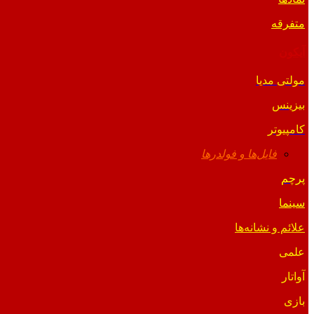
متفرقه
آیکون
مولتی مدیا
بیزینس
کامپیوتر
فایل‌ها و فولدرها
پرچم
سینما
علائم و نشانه‌ها
علمی
آواتار
بازی