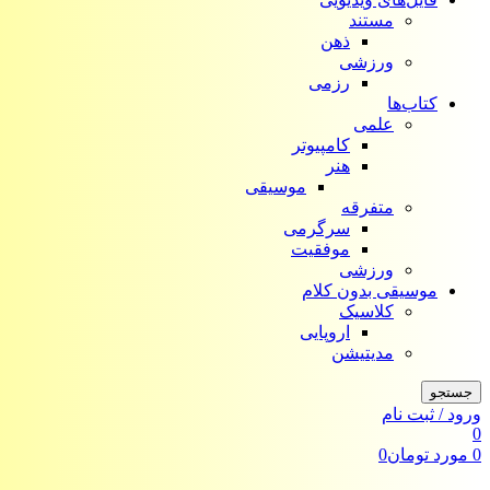
مستند
ذهن
ورزشی
رزمی
کتاب‌ها
علمی
کامپیوتر
هنر
موسیقی
متفرقه
سرگرمی
موفقیت
ورزشی
موسیقی بدون کلام
کلاسیک
اروپایی
مدیتیشن
جستجو
ورود / ثبت نام
0
0
مورد
تومان
0