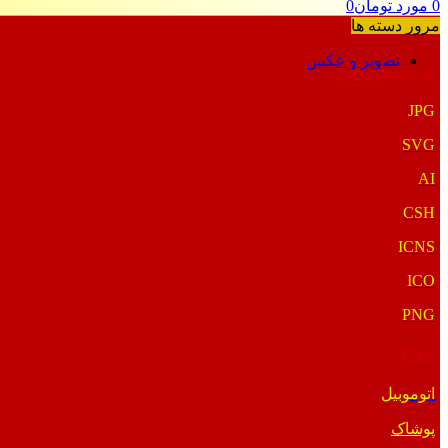
0
مورد
تومان
0
مرور دسته ها
تصویر و عکس
فرمت‌های خاص
JPG
SVG
AI
CSH
ICNS
ICO
PNG
PNG
اتوموبیل
پوشاک