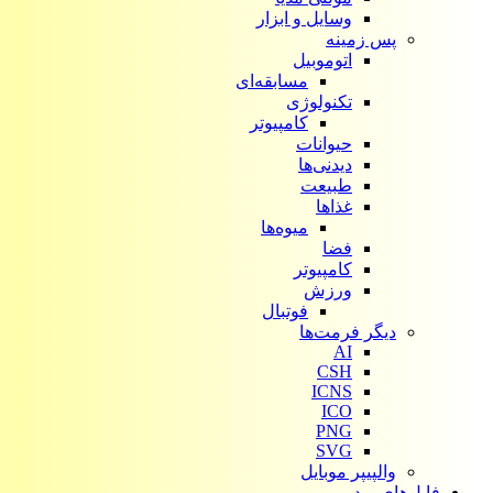
وسایل و ابزار
پس زمینه
اتوموبیل
مسابقه‌ای
تکنولوژی
کامپیوتر
حیوانات
دیدنی‌ها
طبیعت
غذاها
میوه‌ها
فضا
کامپیوتر
ورزش
فوتبال
دیگر فرمت‌ها
AI
CSH
ICNS
ICO
PNG
SVG
والپیپر موبایل
فایل‌های ویدیویی