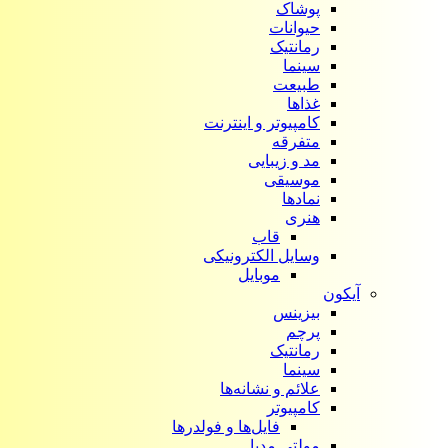
پوشاک
حیوانات
رمانتیک
سینما
طبیعت
غذاها
کامپیوتر و اینترنت
متفرقه
مد و زیبایی
موسیقی
نمادها
هنری
قاب
وسایل الکترونیکی
موبایل
آیکون‌
بیزینس
پرچم
رمانتیک
سینما
علائم و نشانه‌ها
کامپیوتر
فایل‌ها و فولدرها
مولتی مدیا