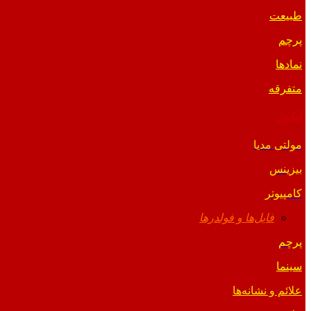
طبیعت
پرچم
نمادها
متفرقه
آیکون
مولتی مدیا
بیزینس
کامپیوتر
فایل‌ها و فولدرها
پرچم
سینما
علائم و نشانه‌ها