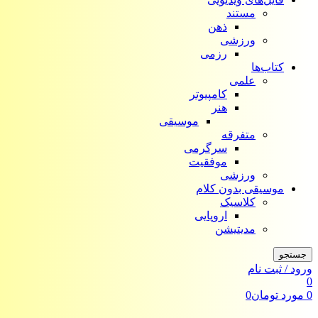
مستند
ذهن
ورزشی
رزمی
کتاب‌ها
علمی
کامپیوتر
هنر
موسیقی
متفرقه
سرگرمی
موفقیت
ورزشی
موسیقی بدون کلام
کلاسیک
اروپایی
مدیتیشن
جستجو
ورود / ثبت نام
0
0
مورد
تومان
0