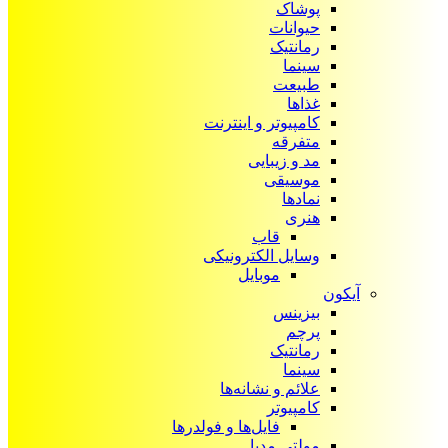
پوشاک
حیوانات
رمانتیک
سینما
طبیعت
غذاها
کامپیوتر و اینترنت
متفرقه
مد و زیبایی
موسیقی
نمادها
هنری
قاب
وسایل الکترونیکی
موبایل
آیکون‌
بیزینس
پرچم
رمانتیک
سینما
علائم و نشانه‌ها
کامپیوتر
فایل‌ها و فولدرها
مولتی مدیا