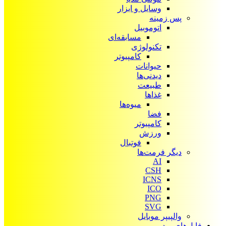
وسایل و ابزار
پس زمینه
اتوموبیل
مسابقه‌ای
تکنولوژی
کامپیوتر
حیوانات
دیدنی‌ها
طبیعت
غذاها
میوه‌ها
فضا
کامپیوتر
ورزش
فوتبال
دیگر فرمت‌ها
AI
CSH
ICNS
ICO
PNG
SVG
والپیپر موبایل
فایل‌های ویدیویی