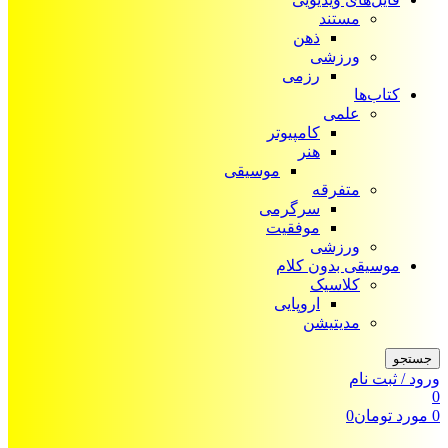
مستند
ذهن
ورزشی
رزمی
کتاب‌ها
علمی
کامپیوتر
هنر
موسیقی
متفرقه
سرگرمی
موفقیت
ورزشی
موسیقی بدون کلام
کلاسیک
اروپایی
مدیتیشن
جستجو
ورود / ثبت نام
0
0
مورد
تومان
0