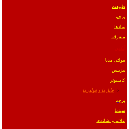
طبیعت
پرچم
نمادها
متفرقه
آیکون
مولتی مدیا
بیزینس
کامپیوتر
فایل‌ها و فولدرها
پرچم
سینما
علائم و نشانه‌ها