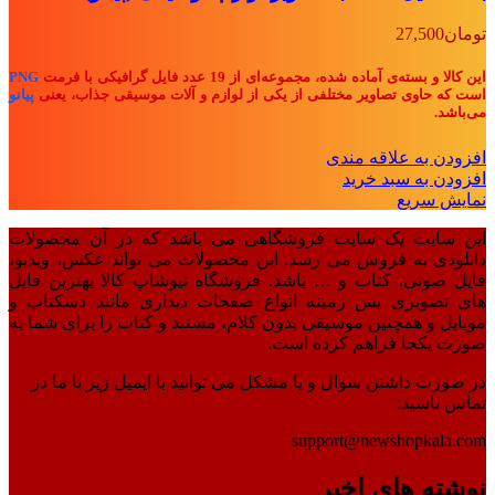
تومان
27,500
این کالا و بسته‌ی آماده شده، مجموعه‌ای از 19 عدد فایل گرافیکی با فرمت
PNG
است که حاوی تصاویر مختلفی از یکی از لوازم و آلات موسیقی جذاب، یعنی
پیانو
می‌باشد.
افزودن به علاقه مندی
افزودن به سبد خرید
نمایش سریع
این سایت یک سایت فروشگاهی می باشد که در آن محصولات
دانلودی به فروش می رسد. این محصولات می تواند عکس، ویدیو،
فایل صوتی، کتاب و … باشد. فروشگاه نیوشاپ کالا بهترین فایل
های تصویری پس زمینه انواع صفحات دیداری مانند دسکتاپ و
موبایل و همچنین موسیقی بدون کلام، مستند و کتاب را برای شما به
صورت یکجا فراهم کرده است.
در صورت داشتن سوال و یا مشکل می توانید با ایمیل زیر با ما در
تماس باشید:
support@newshopkala.com
نوشته های اخیر