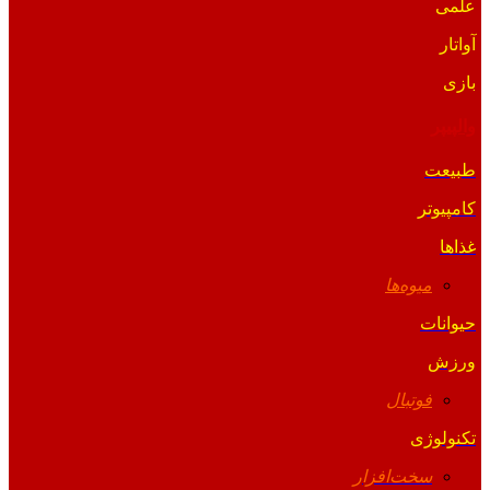
علمی
آواتار
بازی
والپیپر
طبیعت
کامپیوتر
غذاها
میوه‌ها
حیوانات
ورزش
فوتبال
تکنولوژی
سخت‌افزار