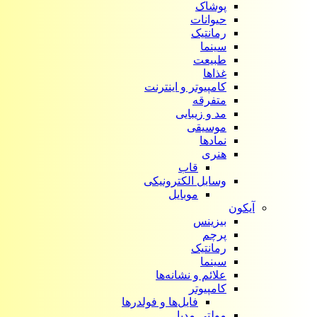
پوشاک
حیوانات
رمانتیک
سینما
طبیعت
غذاها
کامپیوتر و اینترنت
متفرقه
مد و زیبایی
موسیقی
نمادها
هنری
قاب
وسایل الکترونیکی
موبایل
آیکون‌
بیزینس
پرچم
رمانتیک
سینما
علائم و نشانه‌ها
کامپیوتر
فایل‌ها و فولدرها
مولتی مدیا