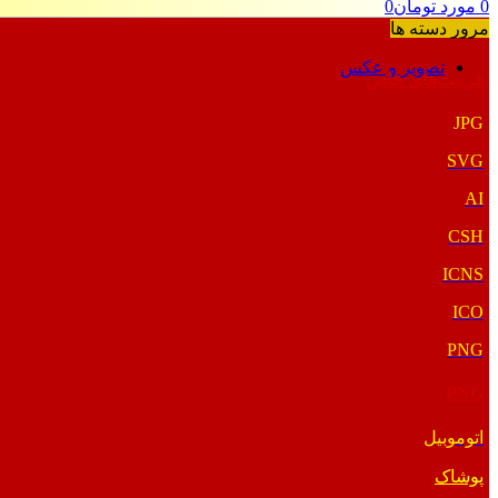
0
مورد
تومان
0
مرور دسته ها
تصویر و عکس
فرمت‌های خاص
JPG
SVG
AI
CSH
ICNS
ICO
PNG
PNG
اتوموبیل
پوشاک