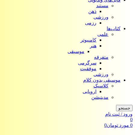
مستند
ذهن
ورزشی
رزمی
کتاب‌ها
علمی
کامپیوتر
هنر
موسیقی
متفرقه
سرگرمی
موفقیت
ورزشی
موسیقی بدون کلام
کلاسیک
اروپایی
مدیتیشن
جستجو
ورود / ثبت نام
0
0
مورد
تومان
0