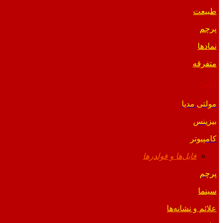
طبیعت
پرچم
نمادها
متفرقه
آیکون
مولتی مدیا
بیزینس
کامپیوتر
فایل‌ها و فولدرها
پرچم
سینما
علائم و نشانه‌ها