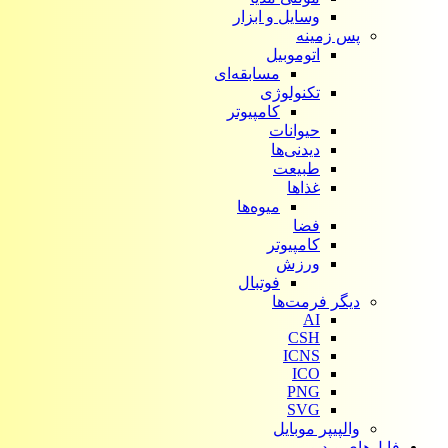
وسایل و ابزار
پس زمینه
اتوموبیل
مسابقه‌ای
تکنولوژی
کامپیوتر
حیوانات
دیدنی‌ها
طبیعت
غذاها
میوه‌ها
فضا
کامپیوتر
ورزش
فوتبال
دیگر فرمت‌ها
AI
CSH
ICNS
ICO
PNG
SVG
والپیپر موبایل
فایل‌های ویدیویی