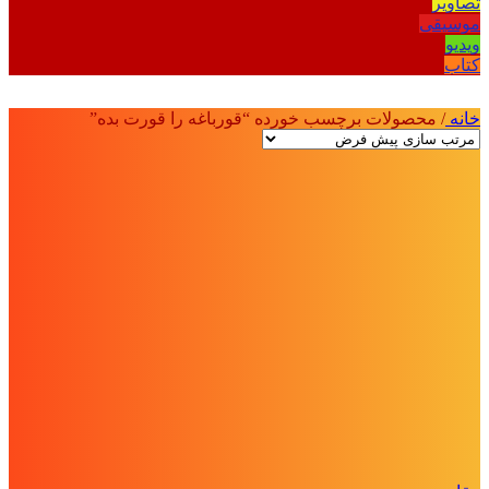
تصاویر
موسیقی
ویدیو
کتاب
خانه
/
محصولات برچسب خورده “قورباغه را قورت بده”