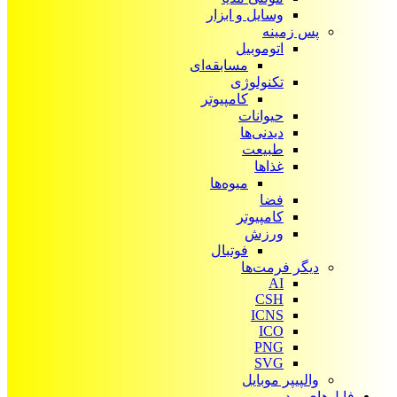
وسایل و ابزار
پس زمینه
اتوموبیل
مسابقه‌ای
تکنولوژی
کامپیوتر
حیوانات
دیدنی‌ها
طبیعت
غذاها
میوه‌ها
فضا
کامپیوتر
ورزش
فوتبال
دیگر فرمت‌ها
AI
CSH
ICNS
ICO
PNG
SVG
والپیپر موبایل
فایل‌های ویدیویی