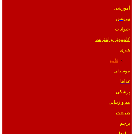
آموزشی
بیزینس
حیوانات
کامپیوتر و اینترنت
هنری
قاب
موسیقی
غذاها
پزشکی
مد و زیبایی
طبیعت
پرچم
نمادها