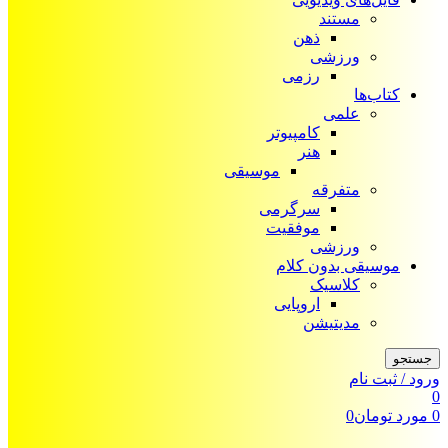
مستند
ذهن
ورزشی
رزمی
کتاب‌ها
علمی
کامپیوتر
هنر
موسیقی
متفرقه
سرگرمی
موفقیت
ورزشی
موسیقی بدون کلام
کلاسیک
اروپایی
مدیتیشن
جستجو
ورود / ثبت نام
0
0
مورد
تومان
0