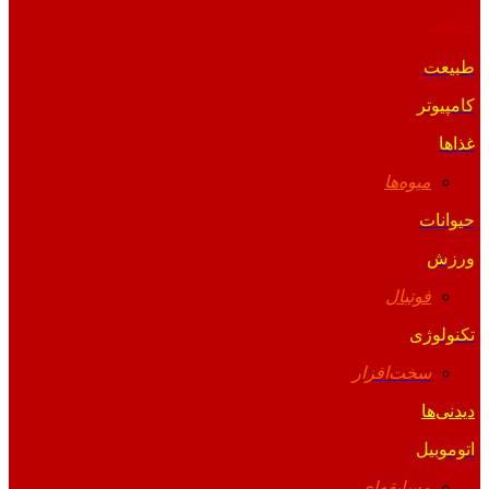
والپیپر
طبیعت
کامپیوتر
غذاها
میوه‌ها
حیوانات
ورزش
فوتبال
تکنولوژی
سخت‌افزار
دیدنی‌ها
اتوموبیل
مسابقه‌ای