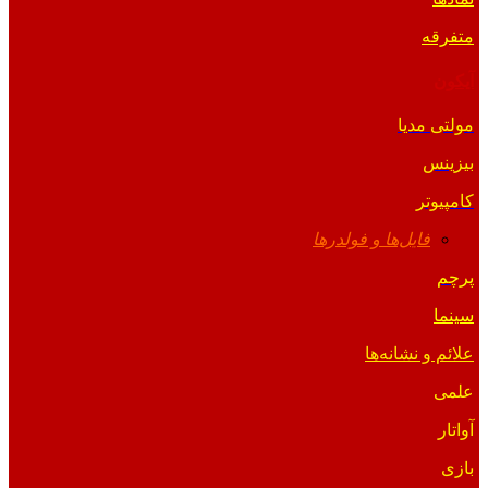
متفرقه
آیکون
مولتی مدیا
بیزینس
کامپیوتر
فایل‌ها و فولدرها
پرچم
سینما
علائم و نشانه‌ها
علمی
آواتار
بازی