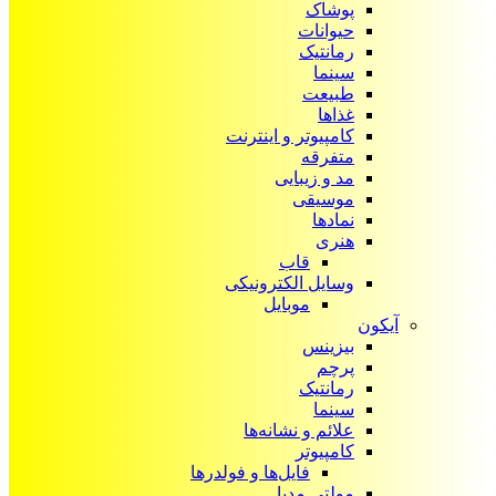
پوشاک
حیوانات
رمانتیک
سینما
طبیعت
غذاها
کامپیوتر و اینترنت
متفرقه
مد و زیبایی
موسیقی
نمادها
هنری
قاب
وسایل الکترونیکی
موبایل
آیکون‌
بیزینس
پرچم
رمانتیک
سینما
علائم و نشانه‌ها
کامپیوتر
فایل‌ها و فولدرها
مولتی مدیا