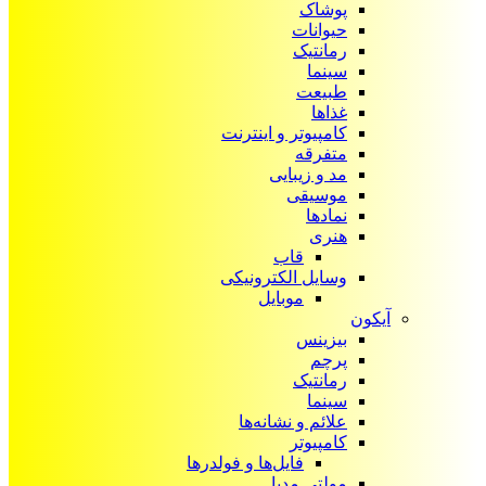
پوشاک
حیوانات
رمانتیک
سینما
طبیعت
غذاها
کامپیوتر و اینترنت
متفرقه
مد و زیبایی
موسیقی
نمادها
هنری
قاب
وسایل الکترونیکی
موبایل
آیکون‌
بیزینس
پرچم
رمانتیک
سینما
علائم و نشانه‌ها
کامپیوتر
فایل‌ها و فولدرها
مولتی مدیا