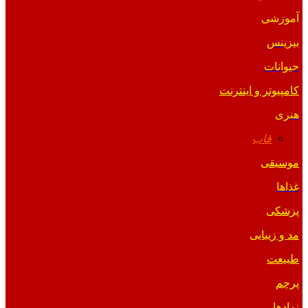
آموزشی
بیزینس
حیوانات
کامپیوتر و اینترنت
هنری
قاب
موسیقی
غذاها
پزشکی
مد و زیبایی
طبیعت
پرچم
نمادها