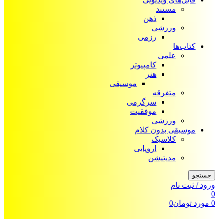
مستند
ذهن
ورزشی
رزمی
کتاب‌ها
علمی
کامپیوتر
هنر
موسیقی
متفرقه
سرگرمی
موفقیت
ورزشی
موسیقی بدون کلام
کلاسیک
اروپایی
مدیتیشن
جستجو
ورود / ثبت نام
0
0
مورد
تومان
0