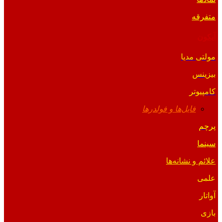
متفرقه
آیکون
مولتی مدیا
بیزینس
کامپیوتر
فایل‌ها و فولدرها
پرچم
سینما
علائم و نشانه‌ها
علمی
آواتار
بازی