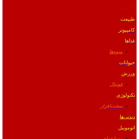
والپیپر
طبیعت
کامپیوتر
غذاها
میوه‌ها
حیوانات
ورزش
فوتبال
تکنولوژی
سخت‌افزار
دیدنی‌ها
اتوموبیل
مسابقه‌ای