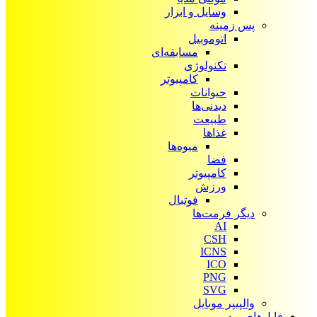
وسایل و ابزار
پس زمینه
اتوموبیل
مسابقه‌ای
تکنولوژی
کامپیوتر
حیوانات
دیدنی‌ها
طبیعت
غذاها
میوه‌ها
فضا
کامپیوتر
ورزش
فوتبال
دیگر فرمت‌ها
AI
CSH
ICNS
ICO
PNG
SVG
والپیپر موبایل
فایل‌های ویدیویی