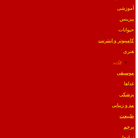
آموزشی
بیزینس
حیوانات
کامپیوتر و اینترنت
هنری
قاب
موسیقی
غذاها
پزشکی
مد و زیبایی
طبیعت
پرچم
نمادها