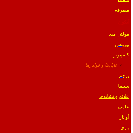
متفرقه
آیکون
مولتی مدیا
بیزینس
کامپیوتر
فایل‌ها و فولدرها
پرچم
سینما
علائم و نشانه‌ها
علمی
آواتار
بازی