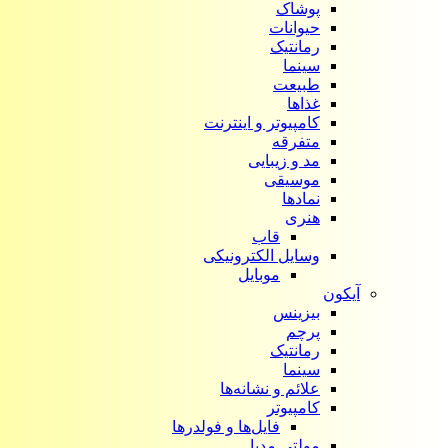
پوشاک
حیوانات
رمانتیک
سینما
طبیعت
غذاها
کامپیوتر و اینترنت
متفرقه
مد و زیبایی
موسیقی
نمادها
هنری
قاب
وسایل الکترونیکی
موبایل
آیکون‌
بیزینس
پرچم
رمانتیک
سینما
علائم و نشانه‌ها
کامپیوتر
فایل‌ها و فولدرها
مولتی مدیا