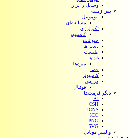
وسایل و ابزار
پس زمینه
اتوموبیل
مسابقه‌ای
تکنولوژی
کامپیوتر
حیوانات
دیدنی‌ها
طبیعت
غذاها
میوه‌ها
فضا
کامپیوتر
ورزش
فوتبال
دیگر فرمت‌ها
AI
CSH
ICNS
ICO
PNG
SVG
والپیپر موبایل
فایل‌های ویدیویی