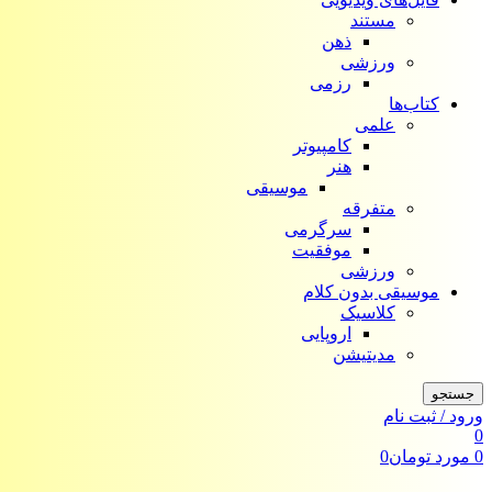
مستند
ذهن
ورزشی
رزمی
کتاب‌ها
علمی
کامپیوتر
هنر
موسیقی
متفرقه
سرگرمی
موفقیت
ورزشی
موسیقی بدون کلام
کلاسیک
اروپایی
مدیتیشن
جستجو
ورود / ثبت نام
0
0
مورد
تومان
0