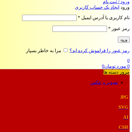
ورود / ثبت نام
ورود
ایجاد یک حساب کاربری
الزامی
نام کاربری یا آدرس ایمیل
*
الزامی
رمز عبور
*
ورود
رمز عبور را فراموش کرده اید؟
مرا به خاطر بسپار
0
0
مورد
تومان
0
مرور دسته ها
تصویر و عکس
فرمت‌های خاص
JPG
SVG
AI
CSH