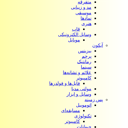
متفرقه
مد و زیبایی
موسیقی
نمادها
هنری
قاب
وسایل الکترونیکی
موبایل
آیکون‌
بیزینس
پرچم
رمانتیک
سینما
علائم و نشانه‌ها
کامپیوتر
فایل‌ها و فولدرها
مولتی مدیا
وسایل و ابزار
پس زمینه
اتوموبیل
مسابقه‌ای
تکنولوژی
کامپیوتر
حیوانات