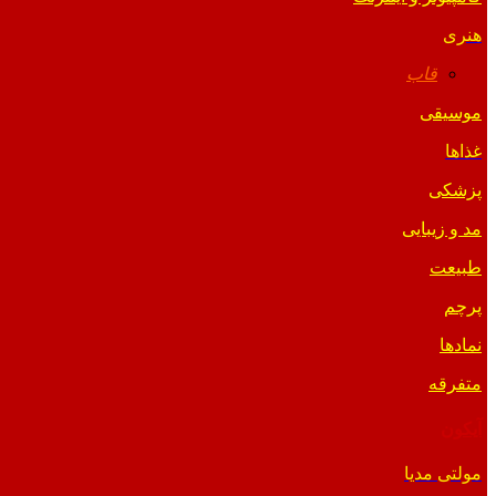
هنری
قاب
موسیقی
غذاها
پزشکی
مد و زیبایی
طبیعت
پرچم
نمادها
متفرقه
آیکون
مولتی مدیا