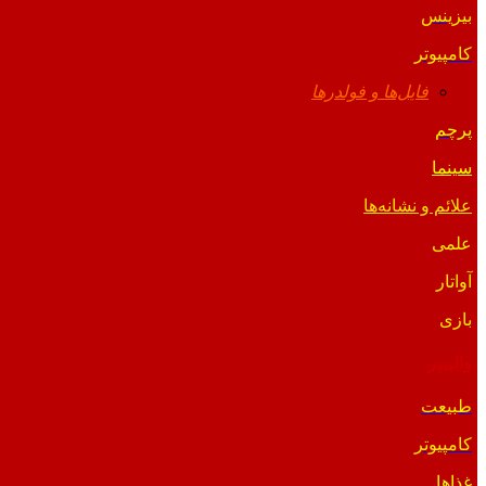
بیزینس
کامپیوتر
فایل‌ها و فولدرها
پرچم
سینما
علائم و نشانه‌ها
علمی
آواتار
بازی
والپیپر
طبیعت
کامپیوتر
غذاها