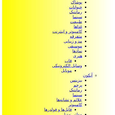
پوشاک
حیوانات
رمانتیک
سینما
طبیعت
غذاها
کامپیوتر و اینترنت
متفرقه
مد و زیبایی
موسیقی
نمادها
هنری
قاب
وسایل الکترونیکی
موبایل
آیکون‌
بیزینس
پرچم
رمانتیک
سینما
علائم و نشانه‌ها
کامپیوتر
فایل‌ها و فولدرها
مولتی مدیا