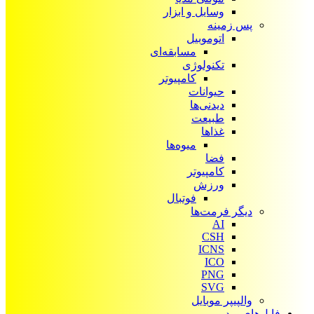
وسایل و ابزار
پس زمینه
اتوموبیل
مسابقه‌ای
تکنولوژی
کامپیوتر
حیوانات
دیدنی‌ها
طبیعت
غذاها
میوه‌ها
فضا
کامپیوتر
ورزش
فوتبال
دیگر فرمت‌ها
AI
CSH
ICNS
ICO
PNG
SVG
والپیپر موبایل
فایل‌های ویدیویی