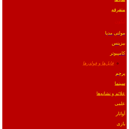
متفرقه
آیکون
مولتی مدیا
بیزینس
کامپیوتر
فایل‌ها و فولدرها
پرچم
سینما
علائم و نشانه‌ها
علمی
آواتار
بازی