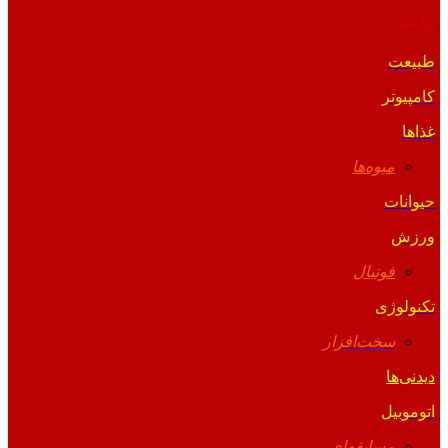
والپیپر
طبیعت
کامپیوتر
غذاها
میوه‌ها
حیوانات
ورزش
فوتبال
تکنولوژی
سخت‌افزار
دیدنی‌ها
اتوموبیل
مسابقه‌ای