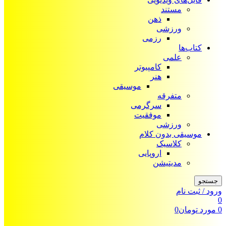
مستند
ذهن
ورزشی
رزمی
کتاب‌ها
علمی
کامپیوتر
هنر
موسیقی
متفرقه
سرگرمی
موفقیت
ورزشی
موسیقی بدون کلام
کلاسیک
اروپایی
مدیتیشن
جستجو
ورود / ثبت نام
0
0
مورد
تومان
0