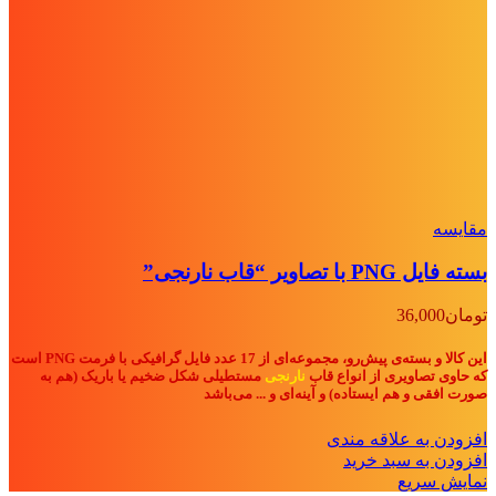
مقايسه
بسته فایل PNG با تصاویر “قاب نارنجی”
تومان
36,000
این کالا و بسته‌ی پیش‌رو، مجموعه‌ای از 17 عدد فایل گرافیکی با فرمت PNG است
که حاوی تصاویری از انواع قاب‌
نارنجی
مستطیلی شکل ضخیم یا باریک (هم به
صورت افقی و هم ایستاده) و آینه‌ای و ... می‌باشد
افزودن به علاقه مندی
افزودن به سبد خرید
نمایش سریع