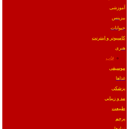
آموزشی
بیزینس
حیوانات
کامپیوتر و اینترنت
هنری
قاب
موسیقی
غذاها
پزشکی
مد و زیبایی
طبیعت
پرچم
نمادها