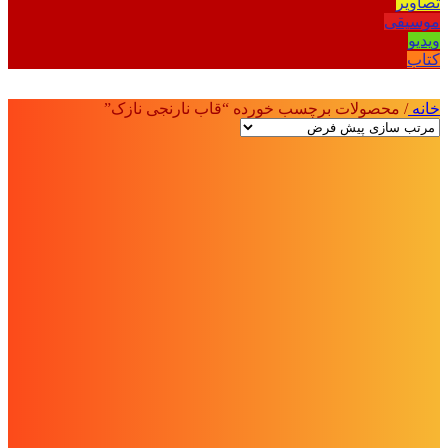
تصاویر
موسیقی
ویدیو
کتاب
خانه
/
محصولات برچسب خورده “قاب نارنجی نازک”