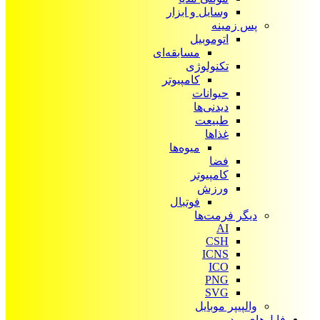
وسایل و ابزار
پس زمینه
اتوموبیل
مسابقه‌ای
تکنولوژی
کامپیوتر
حیوانات
دیدنی‌ها
طبیعت
غذاها
میوه‌ها
فضا
کامپیوتر
ورزش
فوتبال
دیگر فرمت‌ها
AI
CSH
ICNS
ICO
PNG
SVG
والپیپر موبایل
فایل‌های ویدیویی