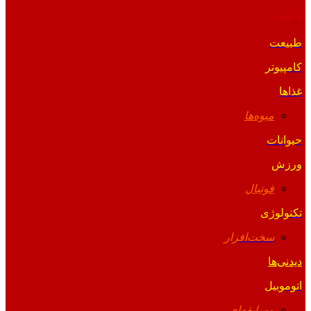
والپیپر
طبیعت
کامپیوتر
غذاها
میوه‌ها
حیوانات
ورزش
فوتبال
تکنولوژی
سخت‌افزار
دیدنی‌ها
اتوموبیل
مسابقه‌ای