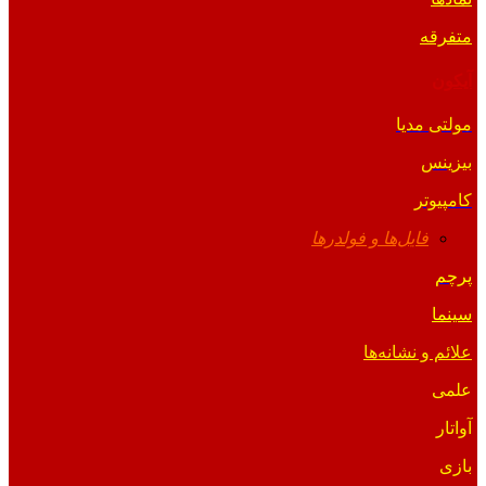
متفرقه
آیکون
مولتی مدیا
بیزینس
کامپیوتر
فایل‌ها و فولدرها
پرچم
سینما
علائم و نشانه‌ها
علمی
آواتار
بازی