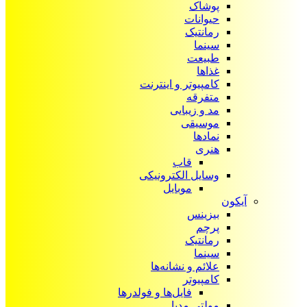
پوشاک
حیوانات
رمانتیک
سینما
طبیعت
غذاها
کامپیوتر و اینترنت
متفرقه
مد و زیبایی
موسیقی
نمادها
هنری
قاب
وسایل الکترونیکی
موبایل
آیکون‌
بیزینس
پرچم
رمانتیک
سینما
علائم و نشانه‌ها
کامپیوتر
فایل‌ها و فولدرها
مولتی مدیا