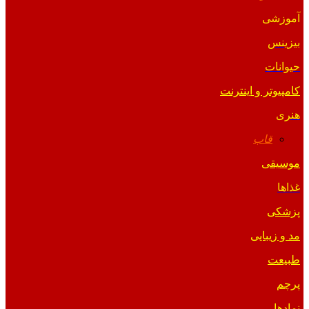
آموزشی
بیزینس
حیوانات
کامپیوتر و اینترنت
هنری
قاب
موسیقی
غذاها
پزشکی
مد و زیبایی
طبیعت
پرچم
نمادها