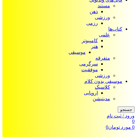
مستند
ذهن
ورزشی
رزمی
کتاب‌ها
علمی
کامپیوتر
هنر
موسیقی
متفرقه
سرگرمی
موفقیت
ورزشی
موسیقی بدون کلام
کلاسیک
اروپایی
مدیتیشن
جستجو
ورود / ثبت نام
0
0
مورد
تومان
0