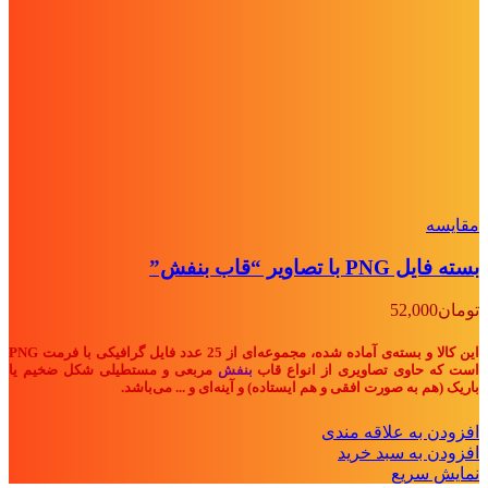
مقايسه
بسته فایل PNG با تصاویر “قاب بنفش”
تومان
52,000
این کالا و بسته‌ی آماده شده، مجموعه‌ای از 25 عدد فایل گرافیکی با فرمت PNG
است که حاوی تصاویری از انواع قاب‌
بنفش
مربعی و مستطیلی شکل ضخیم یا
باریک (هم به صورت افقی و هم ایستاده) و آینه‌ای و ... می‌باشد.
افزودن به علاقه مندی
افزودن به سبد خرید
نمایش سریع