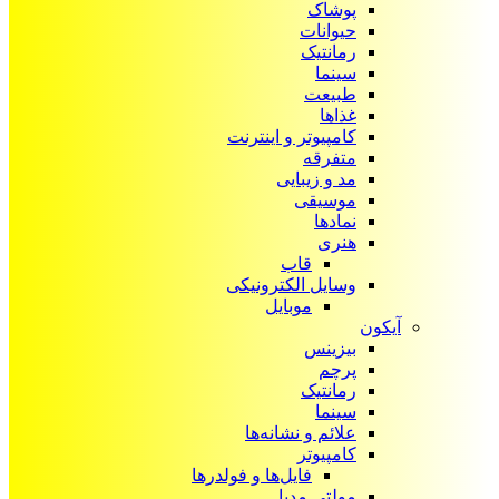
پوشاک
حیوانات
رمانتیک
سینما
طبیعت
غذاها
کامپیوتر و اینترنت
متفرقه
مد و زیبایی
موسیقی
نمادها
هنری
قاب
وسایل الکترونیکی
موبایل
آیکون‌
بیزینس
پرچم
رمانتیک
سینما
علائم و نشانه‌ها
کامپیوتر
فایل‌ها و فولدرها
مولتی مدیا