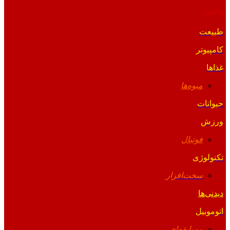
والپیپر
طبیعت
کامپیوتر
غذاها
میوه‌ها
حیوانات
ورزش
فوتبال
تکنولوژی
سخت‌افزار
دیدنی‌ها
اتوموبیل
مسابقه‌ای