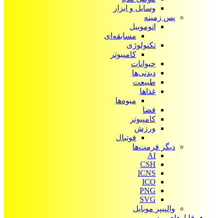
وسایل و ابزار
پس زمینه
اتوموبیل
مسابقه‌ای
تکنولوژی
کامپیوتر
حیوانات
دیدنی‌ها
طبیعت
غذاها
میوه‌ها
فضا
کامپیوتر
ورزش
فوتبال
دیگر فرمت‌ها
AI
CSH
ICNS
ICO
PNG
SVG
والپیپر موبایل
فایل‌های ویدیویی