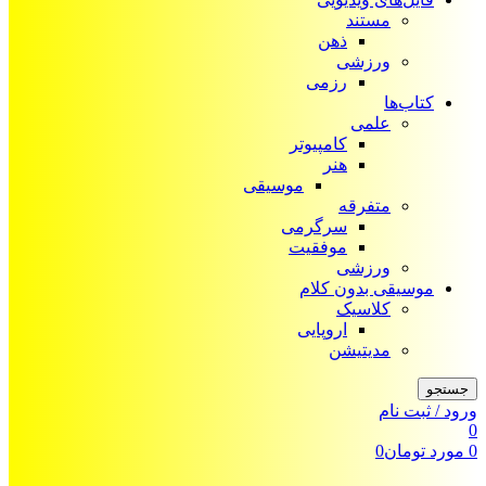
مستند
ذهن
ورزشی
رزمی
کتاب‌ها
علمی
کامپیوتر
هنر
موسیقی
متفرقه
سرگرمی
موفقیت
ورزشی
موسیقی بدون کلام
کلاسیک
اروپایی
مدیتیشن
جستجو
ورود / ثبت نام
0
0
مورد
تومان
0