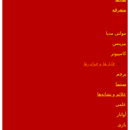
متفرقه
آیکون
مولتی مدیا
بیزینس
کامپیوتر
فایل‌ها و فولدرها
پرچم
سینما
علائم و نشانه‌ها
علمی
آواتار
بازی