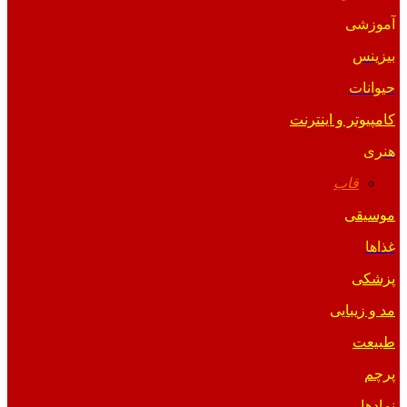
آموزشی
بیزینس
حیوانات
کامپیوتر و اینترنت
هنری
قاب
موسیقی
غذاها
پزشکی
مد و زیبایی
طبیعت
پرچم
نمادها