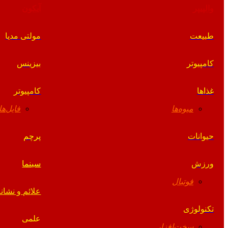
والپیپر
آیکون
طبیعت
مولتی مدیا
کامپیوتر
بیزینس
غذاها
کامپیوتر
میوه‌ها
فایل‌ها
حیوانات
پرچم
ورزش
سینما
فوتبال
علائم و نشانه
تکنولوژی
علمی
سخت‌افزار