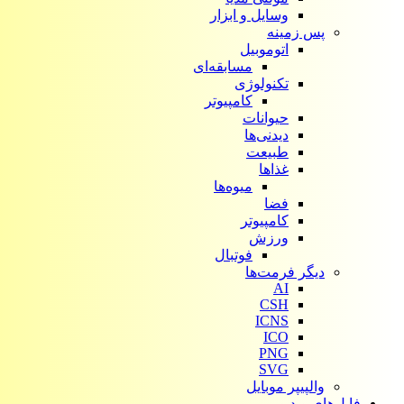
وسایل و ابزار
پس زمینه
اتوموبیل
مسابقه‌ای
تکنولوژی
کامپیوتر
حیوانات
دیدنی‌ها
طبیعت
غذاها
میوه‌ها
فضا
کامپیوتر
ورزش
فوتبال
دیگر فرمت‌ها
AI
CSH
ICNS
ICO
PNG
SVG
والپیپر موبایل
فایل‌های ویدیویی