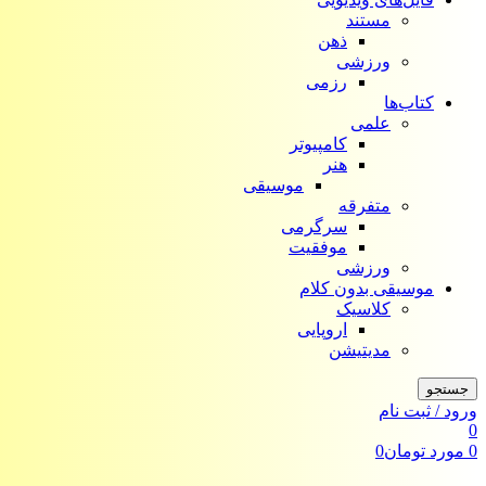
مستند
ذهن
ورزشی
رزمی
کتاب‌ها
علمی
کامپیوتر
هنر
موسیقی
متفرقه
سرگرمی
موفقیت
ورزشی
موسیقی بدون کلام
کلاسیک
اروپایی
مدیتیشن
جستجو
ورود / ثبت نام
0
0
مورد
تومان
0