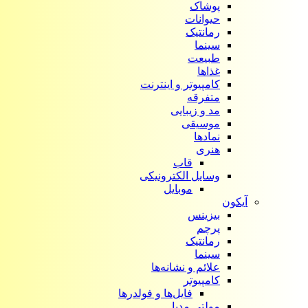
پوشاک
حیوانات
رمانتیک
سینما
طبیعت
غذاها
کامپیوتر و اینترنت
متفرقه
مد و زیبایی
موسیقی
نمادها
هنری
قاب
وسایل الکترونیکی
موبایل
آیکون‌
بیزینس
پرچم
رمانتیک
سینما
علائم و نشانه‌ها
کامپیوتر
فایل‌ها و فولدرها
مولتی مدیا