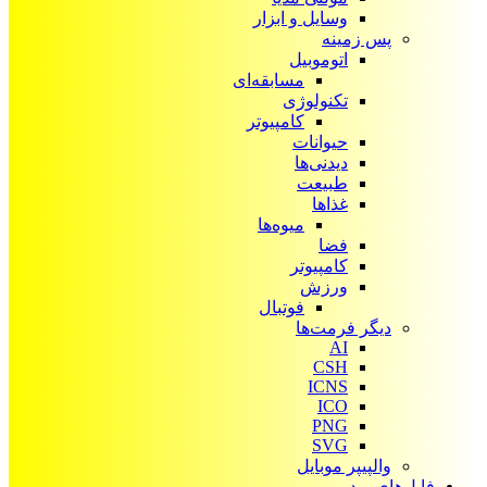
وسایل و ابزار
پس زمینه
اتوموبیل
مسابقه‌ای
تکنولوژی
کامپیوتر
حیوانات
دیدنی‌ها
طبیعت
غذاها
میوه‌ها
فضا
کامپیوتر
ورزش
فوتبال
دیگر فرمت‌ها
AI
CSH
ICNS
ICO
PNG
SVG
والپیپر موبایل
فایل‌های ویدیویی