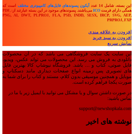
این بسته، شامل 14 عدد
آیکون پسوندهای فایل‌های کامپیوتری مختلف
است که
همگی دارای فرمت
ICO
می‌باشند. پسوندهای موجود در این بسته عبارتند از: PDF,
PNG, AI, DWT, PLPROJ, FLA, PSD, INDD, SESX, IRCP, SVG, AEP,
PRPROJ, FXP
افزودن به علاقه مندی
افزودن به سبد خرید
نمایش سریع
این سایت یک سایت فروشگاهی می باشد که در آن محصولات
دانلودی به فروش می رسد. این محصولات می تواند عکس، ویدیو،
فایل صوتی، کتاب و … باشد. فروشگاه نیوشاپ کالا بهترین فایل
های تصویری پس زمینه انواع صفحات دیداری مانند دسکتاپ و
موبایل و همچنین موسیقی بدون کلام، مستند و کتاب را برای شما به
صورت یکجا فراهم کرده است.
در صورت داشتن سوال و یا مشکل می توانید با ایمیل زیر با ما در
تماس باشید:
support@newshopkala.com
نوشته های اخیر