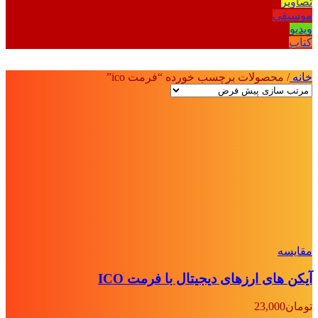
تصاویر
موسیقی
ویدیو
کتاب
خانه
/
محصولات برچسب خورده “فرمت ico”
مقايسه
آیکن های ارزهای دیجیتال با فرمت ICO
تومان
23,000