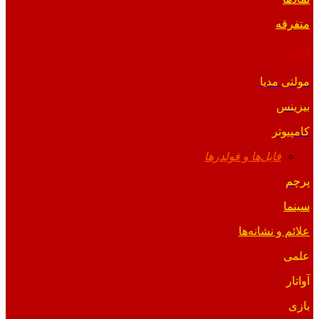
متفرقه
آیکون
مولتی مدیا
بیزینس
کامپیوتر
فایل‌ها و فولدرها
پرچم
سینما
علائم و نشانه‌ها
علمی
آواتار
بازی