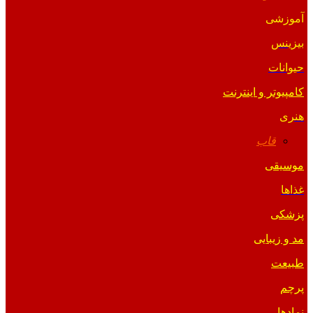
آموزشی
بیزینس
حیوانات
کامپیوتر و اینترنت
هنری
قاب
موسیقی
غذاها
پزشکی
مد و زیبایی
طبیعت
پرچم
نمادها