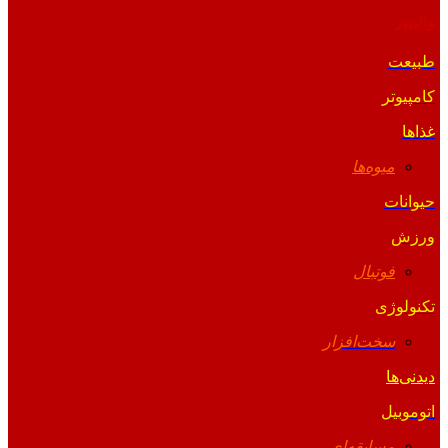
والپیپر
طبیعت
کامپیوتر
غذاها
میوه‌ها
حیوانات
ورزش
فوتبال
تکنولوژی
سخت‌افزار
دیدنی‌ها
اتوموبیل
مسابقه‌ای