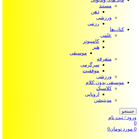
مستند
ذهن
ورزشی
رزمی
کتاب‌ها
علمی
کامپیوتر
هنر
موسیقی
متفرقه
سرگرمی
موفقیت
ورزشی
موسیقی بدون کلام
کلاسیک
اروپایی
مدیتیشن
جستجو
ورود / ثبت نام
0
0
مورد
تومان
0