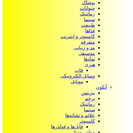
پوشاک
حیوانات
رمانتیک
سینما
طبیعت
غذاها
کامپیوتر و اینترنت
متفرقه
مد و زیبایی
موسیقی
نمادها
هنری
قاب
وسایل الکترونیکی
موبایل
آیکون‌
بیزینس
پرچم
رمانتیک
سینما
علائم و نشانه‌ها
کامپیوتر
فایل‌ها و فولدرها
مولتی مدیا