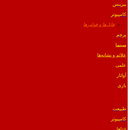
بیزینس
کامپیوتر
فایل‌ها و فولدرها
پرچم
سینما
علائم و نشانه‌ها
علمی
آواتار
بازی
والپیپر
طبیعت
کامپیوتر
غذاها