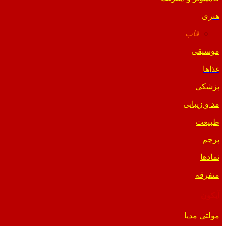
هنری
قاب
موسیقی
غذاها
پزشکی
مد و زیبایی
طبیعت
پرچم
نمادها
متفرقه
آیکون
مولتی مدیا