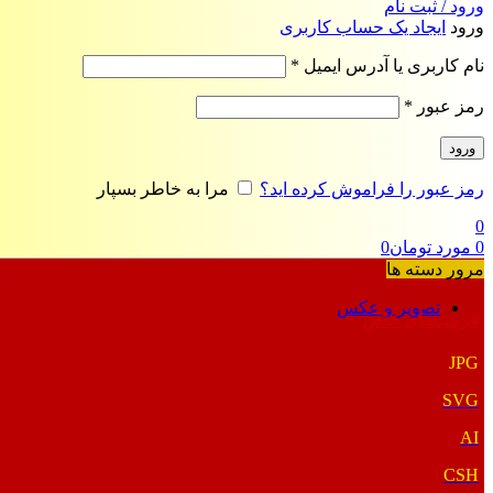
ورود / ثبت نام
ورود
ایجاد یک حساب کاربری
الزامی
نام کاربری یا آدرس ایمیل
*
الزامی
رمز عبور
*
ورود
رمز عبور را فراموش کرده اید؟
مرا به خاطر بسپار
0
0
مورد
تومان
0
مرور دسته ها
تصویر و عکس
فرمت‌های خاص
JPG
SVG
AI
CSH