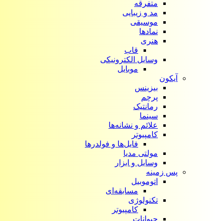
متفرقه
مد و زیبایی
موسیقی
نمادها
هنری
قاب
وسایل الکترونیکی
موبایل
آیکون‌
بیزینس
پرچم
رمانتیک
سینما
علائم و نشانه‌ها
کامپیوتر
فایل‌ها و فولدرها
مولتی مدیا
وسایل و ابزار
پس زمینه
اتوموبیل
مسابقه‌ای
تکنولوژی
کامپیوتر
حیوانات