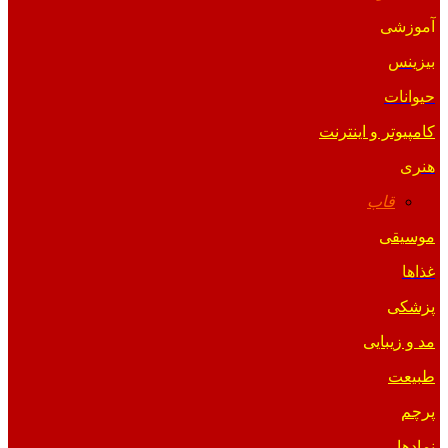
آموزشی
بیزینس
حیوانات
کامپیوتر و اینترنت
هنری
قاب
موسیقی
غذاها
پزشکی
مد و زیبایی
طبیعت
پرچم
نمادها