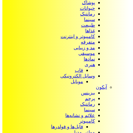
پوشاک
حیوانات
رمانتیک
سینما
طبیعت
غذاها
کامپیوتر و اینترنت
متفرقه
مد و زیبایی
موسیقی
نمادها
هنری
قاب
وسایل الکترونیکی
موبایل
آیکون‌
بیزینس
پرچم
رمانتیک
سینما
علائم و نشانه‌ها
کامپیوتر
فایل‌ها و فولدرها
مولتی مدیا