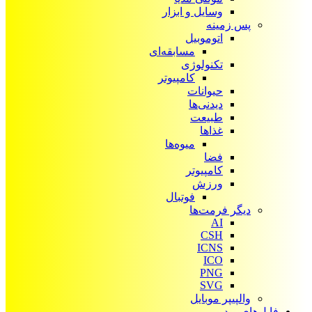
وسایل و ابزار
پس زمینه
اتوموبیل
مسابقه‌ای
تکنولوژی
کامپیوتر
حیوانات
دیدنی‌ها
طبیعت
غذاها
میوه‌ها
فضا
کامپیوتر
ورزش
فوتبال
دیگر فرمت‌ها
AI
CSH
ICNS
ICO
PNG
SVG
والپیپر موبایل
فایل‌های ویدیویی