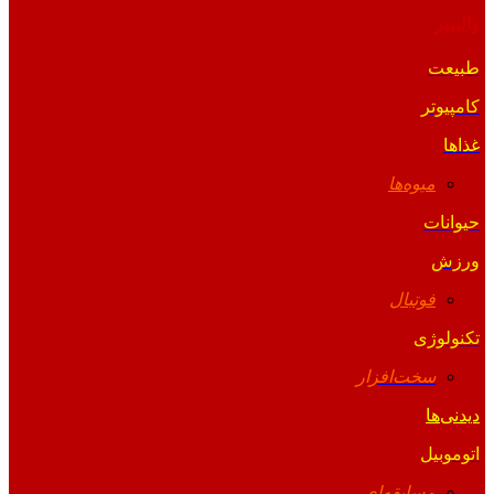
والپیپر
طبیعت
کامپیوتر
غذاها
میوه‌ها
حیوانات
ورزش
فوتبال
تکنولوژی
سخت‌افزار
دیدنی‌ها
اتوموبیل
مسابقه‌ای