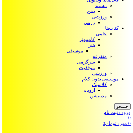
مستند
ذهن
ورزشی
رزمی
کتاب‌ها
علمی
کامپیوتر
هنر
موسیقی
متفرقه
سرگرمی
موفقیت
ورزشی
موسیقی بدون کلام
کلاسیک
اروپایی
مدیتیشن
جستجو
ورود / ثبت نام
0
0
مورد
تومان
0