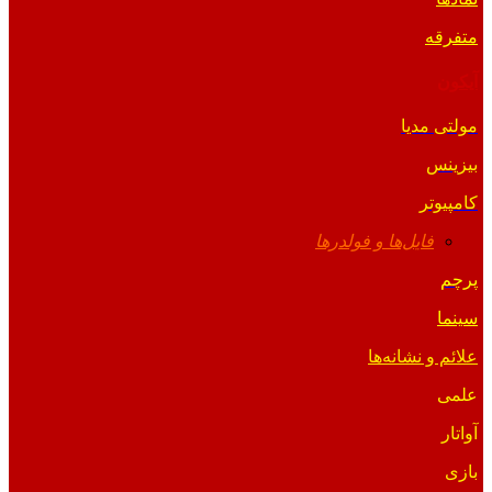
متفرقه
آیکون
مولتی مدیا
بیزینس
کامپیوتر
فایل‌ها و فولدرها
پرچم
سینما
علائم و نشانه‌ها
علمی
آواتار
بازی