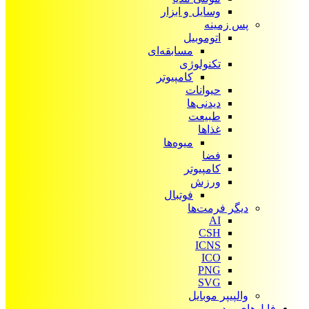
وسایل و ابزار
پس زمینه
اتوموبیل
مسابقه‌ای
تکنولوژی
کامپیوتر
حیوانات
دیدنی‌ها
طبیعت
غذاها
میوه‌ها
فضا
کامپیوتر
ورزش
فوتبال
دیگر فرمت‌ها
AI
CSH
ICNS
ICO
PNG
SVG
والپیپر موبایل
فایل‌های ویدیویی