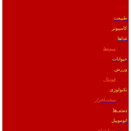
والپیپر
طبیعت
کامپیوتر
غذاها
میوه‌ها
حیوانات
ورزش
فوتبال
تکنولوژی
سخت‌افزار
دیدنی‌ها
اتوموبیل
مسابقه‌ای