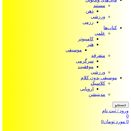
مستند
ذهن
ورزشی
رزمی
کتاب‌ها
علمی
کامپیوتر
هنر
موسیقی
متفرقه
سرگرمی
موفقیت
ورزشی
موسیقی بدون کلام
کلاسیک
اروپایی
مدیتیشن
جستجو
ورود / ثبت نام
0
0
مورد
تومان
0