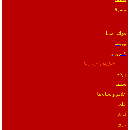
متفرقه
آیکون
مولتی مدیا
بیزینس
کامپیوتر
فایل‌ها و فولدرها
پرچم
سینما
علائم و نشانه‌ها
علمی
آواتار
بازی