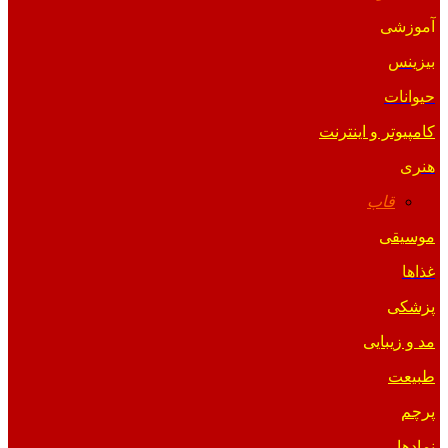
آموزشی
بیزینس
حیوانات
کامپیوتر و اینترنت
هنری
قاب
موسیقی
غذاها
پزشکی
مد و زیبایی
طبیعت
پرچم
نمادها