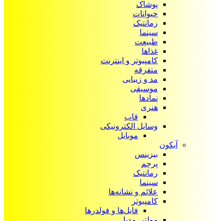
پوشاک
حیوانات
رمانتیک
سینما
طبیعت
غذاها
کامپیوتر و اینترنت
متفرقه
مد و زیبایی
موسیقی
نمادها
هنری
قاب
وسایل الکترونیکی
موبایل
آیکون‌
بیزینس
پرچم
رمانتیک
سینما
علائم و نشانه‌ها
کامپیوتر
فایل‌ها و فولدرها
مولتی مدیا