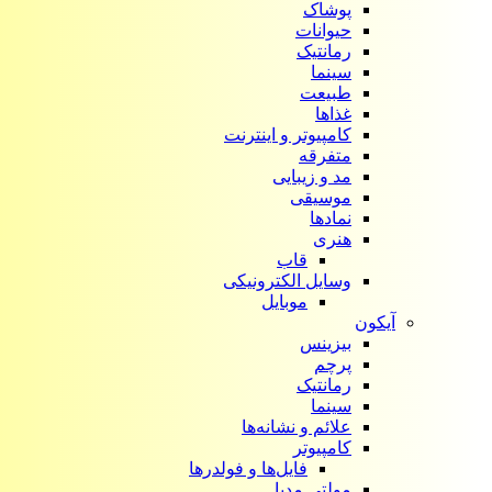
پوشاک
حیوانات
رمانتیک
سینما
طبیعت
غذاها
کامپیوتر و اینترنت
متفرقه
مد و زیبایی
موسیقی
نمادها
هنری
قاب
وسایل الکترونیکی
موبایل
آیکون‌
بیزینس
پرچم
رمانتیک
سینما
علائم و نشانه‌ها
کامپیوتر
فایل‌ها و فولدرها
مولتی مدیا