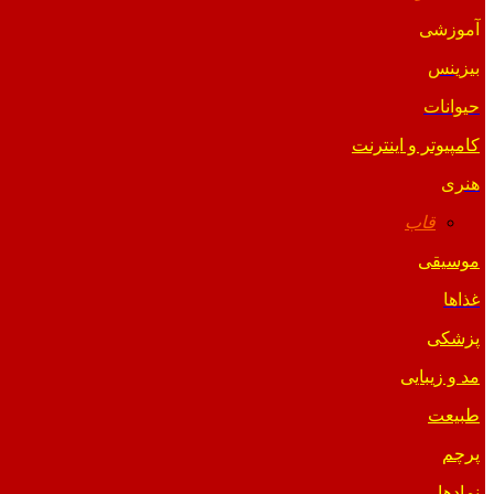
آموزشی
بیزینس
حیوانات
کامپیوتر و اینترنت
هنری
قاب
موسیقی
غذاها
پزشکی
مد و زیبایی
طبیعت
پرچم
نمادها