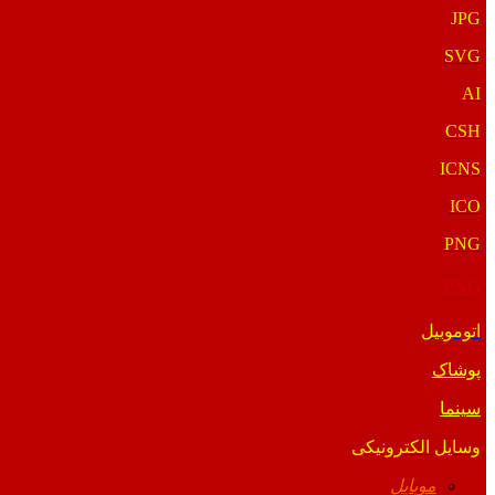
JPG
SVG
AI
CSH
ICNS
ICO
PNG
PNG
اتوموبیل
پوشاک
سینما
وسایل الکترونیکی
موبایل