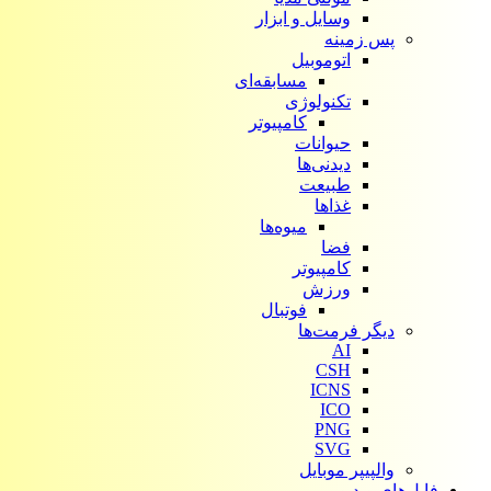
وسایل و ابزار
پس زمینه
اتوموبیل
مسابقه‌ای
تکنولوژی
کامپیوتر
حیوانات
دیدنی‌ها
طبیعت
غذاها
میوه‌ها
فضا
کامپیوتر
ورزش
فوتبال
دیگر فرمت‌ها
AI
CSH
ICNS
ICO
PNG
SVG
والپیپر موبایل
فایل‌های ویدیویی