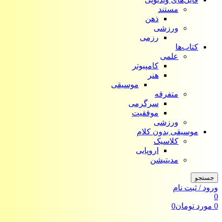
مستند
ذهن
ورزشی
رزمی
کتاب‌ها
علمی
کامپیوتر
هنر
موسیقی
متفرقه
سرگرمی
موفقیت
ورزشی
موسیقی بدون کلام
کلاسیک
اروپایی
مدیتیشن
جستجو
ورود / ثبت نام
0
0
مورد
تومان
0