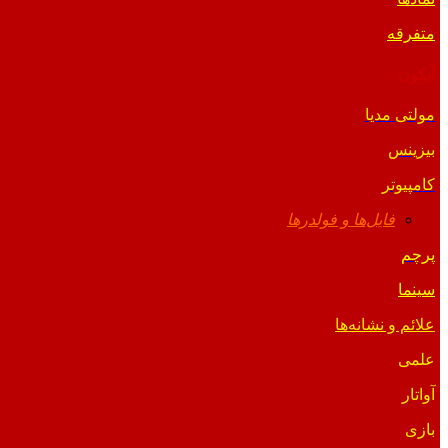
متفرقه
آیکون
مولتی مدیا
بیزینس
کامپیوتر
فایل‌ها و فولدرها
پرچم
سینما
علائم و نشانه‌ها
علمی
آواتار
بازی