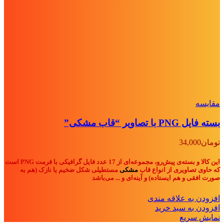
مقايسه
بسته فایل PNG با تصاویر “قاب مشکی”
تومان
34,000
این کالا و بسته‌ی پیش‌رو، مجموعه‌ای از 17 عدد فایل گرافیکی با فرمت PNG است
که حاوی تصاویری از انواع قاب‌
مشکی
مستطیلی شکل ضخیم یا نازک (هم به
صورت افقی و هم ایستاده) و آینه‌ای و ... می‌باشد
افزودن به علاقه مندی
افزودن به سبد خرید
نمایش سریع