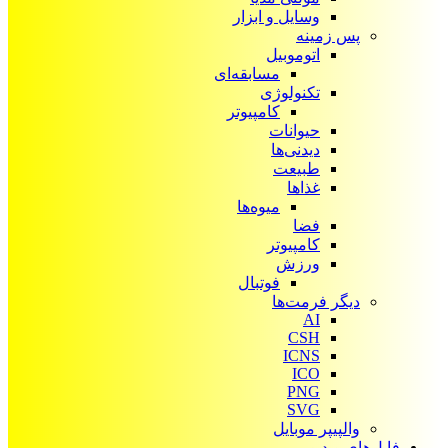
وسایل و ابزار
پس زمینه
اتوموبیل
مسابقه‌ای
تکنولوژی
کامپیوتر
حیوانات
دیدنی‌ها
طبیعت
غذاها
میوه‌ها
فضا
کامپیوتر
ورزش
فوتبال
دیگر فرمت‌ها
AI
CSH
ICNS
ICO
PNG
SVG
والپیپر موبایل
فایل‌های ویدیویی