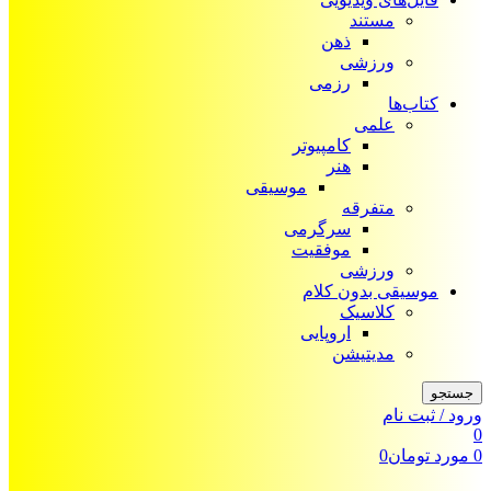
مستند
ذهن
ورزشی
رزمی
کتاب‌ها
علمی
کامپیوتر
هنر
موسیقی
متفرقه
سرگرمی
موفقیت
ورزشی
موسیقی بدون کلام
کلاسیک
اروپایی
مدیتیشن
جستجو
ورود / ثبت نام
0
0
مورد
تومان
0