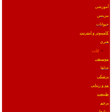
آموزشی
بیزینس
حیوانات
کامپیوتر و اینترنت
هنری
قاب
موسیقی
غذاها
پزشکی
مد و زیبایی
طبیعت
پرچم
نمادها