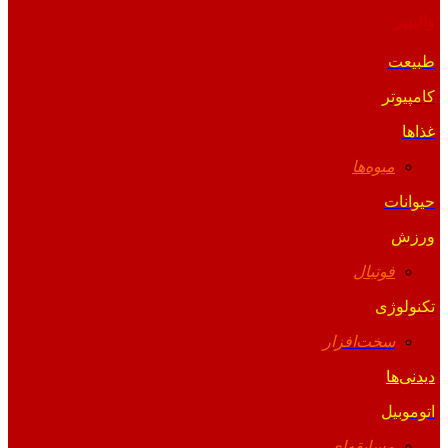
والپیپر
طبیعت
کامپیوتر
غذاها
میوه‌ها
حیوانات
ورزش
فوتبال
تکنولوژی
سخت‌افزار
دیدنی‌ها
اتوموبیل
مسابقه‌ای