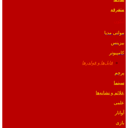
متفرقه
آیکون
مولتی مدیا
بیزینس
کامپیوتر
فایل‌ها و فولدرها
پرچم
سینما
علائم و نشانه‌ها
علمی
آواتار
بازی