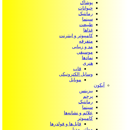
پوشاک
حیوانات
رمانتیک
سینما
طبیعت
غذاها
کامپیوتر و اینترنت
متفرقه
مد و زیبایی
موسیقی
نمادها
هنری
قاب
وسایل الکترونیکی
موبایل
آیکون‌
بیزینس
پرچم
رمانتیک
سینما
علائم و نشانه‌ها
کامپیوتر
فایل‌ها و فولدرها
مولتی مدیا