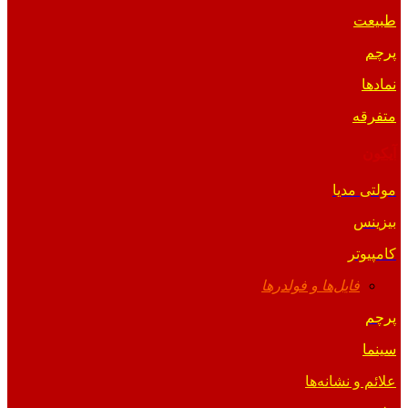
طبیعت
پرچم
نمادها
متفرقه
آیکون
مولتی مدیا
بیزینس
کامپیوتر
فایل‌ها و فولدرها
پرچم
سینما
علائم و نشانه‌ها