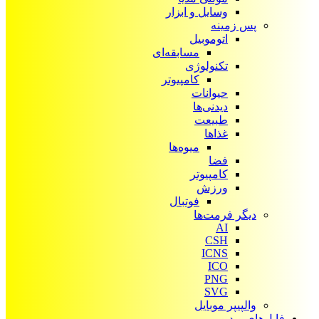
وسایل و ابزار
پس زمینه
اتوموبیل
مسابقه‌ای
تکنولوژی
کامپیوتر
حیوانات
دیدنی‌ها
طبیعت
غذاها
میوه‌ها
فضا
کامپیوتر
ورزش
فوتبال
دیگر فرمت‌ها
AI
CSH
ICNS
ICO
PNG
SVG
والپیپر موبایل
فایل‌های ویدیویی