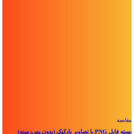
مقايسه
بسته فایل PNG با تصاویر بادکنک (بدون پس‌زمینه)