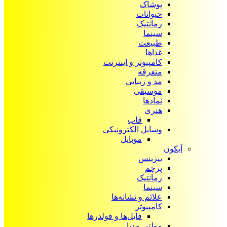
پوشاک
حیوانات
رمانتیک
سینما
طبیعت
غذاها
کامپیوتر و اینترنت
متفرقه
مد و زیبایی
موسیقی
نمادها
هنری
قاب
وسایل الکترونیکی
موبایل
آیکون‌
بیزینس
پرچم
رمانتیک
سینما
علائم و نشانه‌ها
کامپیوتر
فایل‌ها و فولدرها
مولتی مدیا