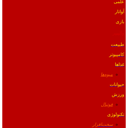
علمی
آواتار
بازی
والپیپر
طبیعت
کامپیوتر
غذاها
میوه‌ها
حیوانات
ورزش
فوتبال
تکنولوژی
سخت‌افزار