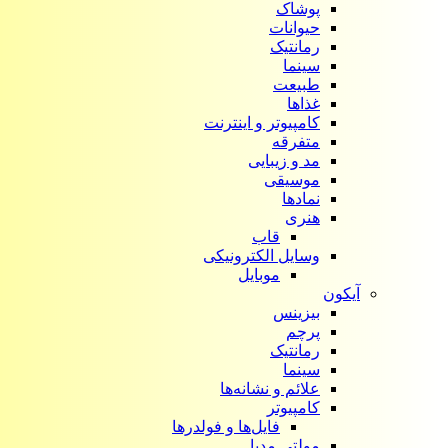
پوشاک
حیوانات
رمانتیک
سینما
طبیعت
غذاها
کامپیوتر و اینترنت
متفرقه
مد و زیبایی
موسیقی
نمادها
هنری
قاب
وسایل الکترونیکی
موبایل
آیکون‌
بیزینس
پرچم
رمانتیک
سینما
علائم و نشانه‌ها
کامپیوتر
فایل‌ها و فولدرها
مولتی مدیا