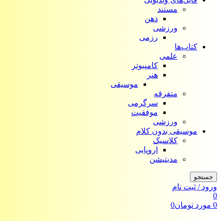
مستند
ذهن
ورزشی
رزمی
کتاب‌ها
علمی
کامپیوتر
هنر
موسیقی
متفرقه
سرگرمی
موفقیت
ورزشی
موسیقی بدون کلام
کلاسیک
اروپایی
مدیتیشن
جستجو
ورود / ثبت نام
0
0
مورد
تومان
0