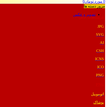
0
مورد
تومان
0
مرور دسته ها
تصویر و عکس
فرمت‌های خاص
JPG
SVG
AI
CSH
ICNS
ICO
PNG
PNG
اتوموبیل
پوشاک