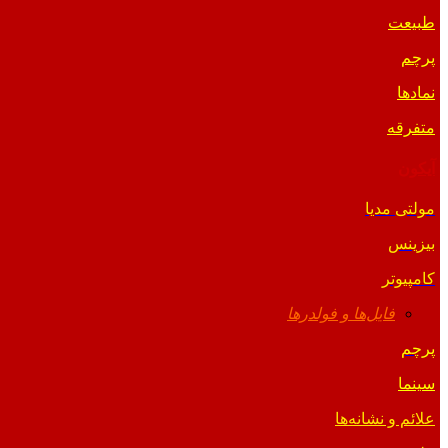
طبیعت
پرچم
نمادها
متفرقه
آیکون
مولتی مدیا
بیزینس
کامپیوتر
فایل‌ها و فولدرها
پرچم
سینما
علائم و نشانه‌ها