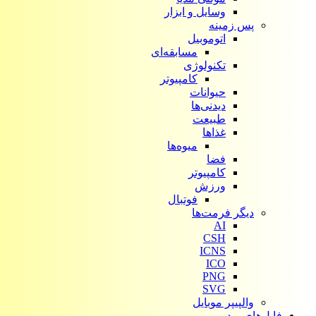
وسایل و ابزار
پس زمینه
اتوموبیل
مسابقه‌ای
تکنولوژی
کامپیوتر
حیوانات
دیدنی‌ها
طبیعت
غذاها
میوه‌ها
فضا
کامپیوتر
ورزش
فوتبال
دیگر فرمت‌ها
AI
CSH
ICNS
ICO
PNG
SVG
والپیپر موبایل
فایل‌های ویدیویی