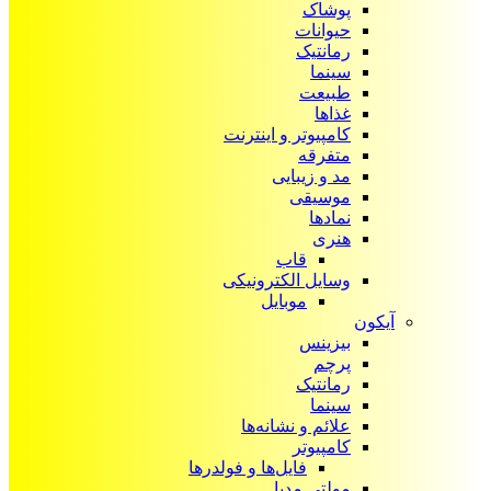
پوشاک
حیوانات
رمانتیک
سینما
طبیعت
غذاها
کامپیوتر و اینترنت
متفرقه
مد و زیبایی
موسیقی
نمادها
هنری
قاب
وسایل الکترونیکی
موبایل
آیکون‌
بیزینس
پرچم
رمانتیک
سینما
علائم و نشانه‌ها
کامپیوتر
فایل‌ها و فولدرها
مولتی مدیا