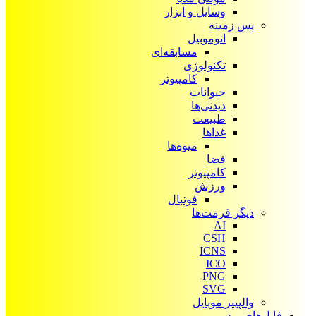
وسایل و ابزار
پس زمینه
اتوموبیل
مسابقه‌ای
تکنولوژی
کامپیوتر
حیوانات
دیدنی‌ها
طبیعت
غذاها
میوه‌ها
فضا
کامپیوتر
ورزش
فوتبال
دیگر فرمت‌ها
AI
CSH
ICNS
ICO
PNG
SVG
والپیپر موبایل
فایل‌های ویدیویی