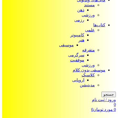
مستند
ذهن
ورزشی
رزمی
کتاب‌ها
علمی
کامپیوتر
هنر
موسیقی
متفرقه
سرگرمی
موفقیت
ورزشی
موسیقی بدون کلام
کلاسیک
اروپایی
مدیتیشن
جستجو
ورود / ثبت نام
0
0
مورد
تومان
0