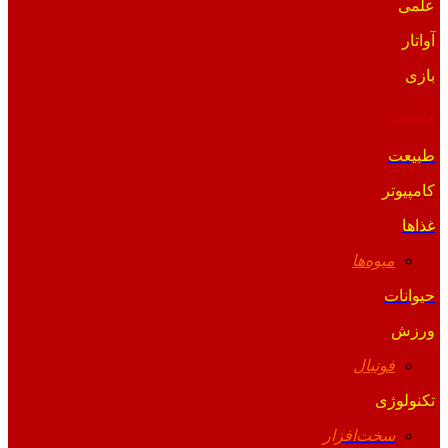
علمی
آواتار
بازی
والپیپر
طبیعت
کامپیوتر
غذاها
میوه‌ها
حیوانات
ورزش
فوتبال
تکنولوژی
سخت‌افزار