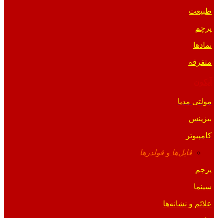
طبیعت
پرچم
نمادها
متفرقه
آیکون
مولتی مدیا
بیزینس
کامپیوتر
فایل‌ها و فولدرها
پرچم
سینما
علائم و نشانه‌ها