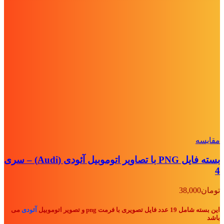
مقايسه
بسته فایل PNG با تصاویر اتوموبیل آئودی (Audi) – سری
4
تومان
38,000
این بسته شامل 19 عدد فایل تصویری با فرمت png و تصویر اتوموبیل
آئودی
می
باشد