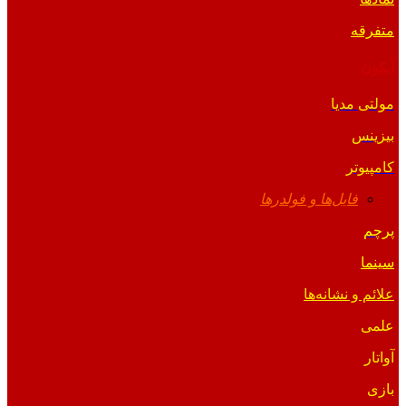
متفرقه
آیکون
مولتی مدیا
بیزینس
کامپیوتر
فایل‌ها و فولدرها
پرچم
سینما
علائم و نشانه‌ها
علمی
آواتار
بازی