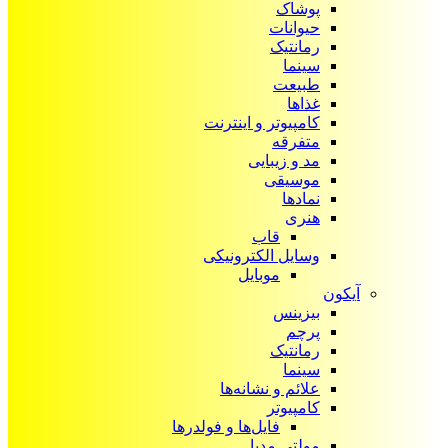
پوشاک
حیوانات
رمانتیک
سینما
طبیعت
غذاها
کامپیوتر و اینترنت
متفرقه
مد و زیبایی
موسیقی
نمادها
هنری
قاب
وسایل الکترونیکی
موبایل
آیکون‌
بیزینس
پرچم
رمانتیک
سینما
علائم و نشانه‌ها
کامپیوتر
فایل‌ها و فولدرها
مولتی مدیا