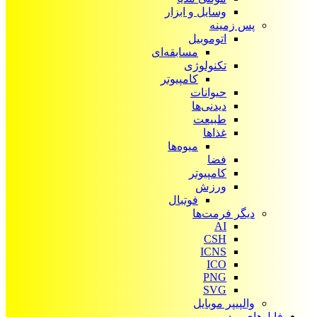
وسایل و ابزار
پس زمینه
اتوموبیل
مسابقه‌ای
تکنولوژی
کامپیوتر
حیوانات
دیدنی‌ها
طبیعت
غذاها
میوه‌ها
فضا
کامپیوتر
ورزش
فوتبال
دیگر فرمت‌ها
AI
CSH
ICNS
ICO
PNG
SVG
والپیپر موبایل
فایل‌های ویدیویی