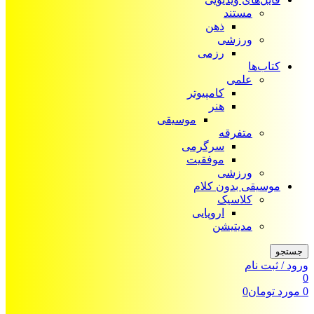
مستند
ذهن
ورزشی
رزمی
کتاب‌ها
علمی
کامپیوتر
هنر
موسیقی
متفرقه
سرگرمی
موفقیت
ورزشی
موسیقی بدون کلام
کلاسیک
اروپایی
مدیتیشن
جستجو
ورود / ثبت نام
0
0
مورد
تومان
0