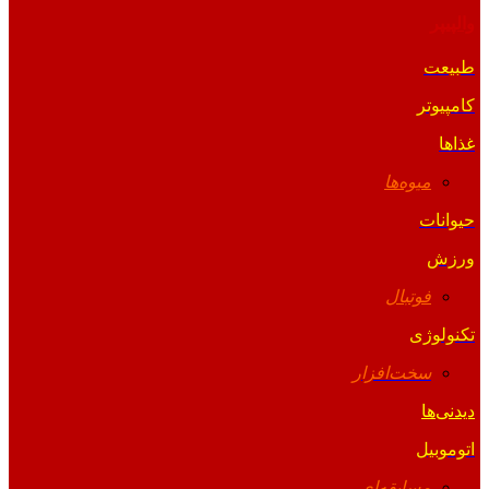
والپیپر
طبیعت
کامپیوتر
غذاها
میوه‌ها
حیوانات
ورزش
فوتبال
تکنولوژی
سخت‌افزار
دیدنی‌ها
اتوموبیل
مسابقه‌ای