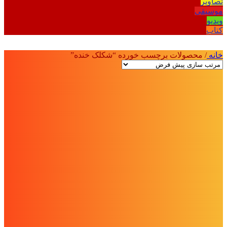
تصاویر
موسیقی
ویدیو
کتاب
خانه
/
محصولات برچسب خورده “شکلک خنده”