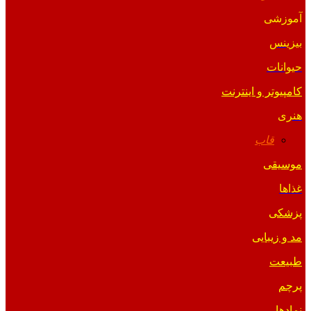
آموزشی
بیزینس
حیوانات
کامپیوتر و اینترنت
هنری
قاب
موسیقی
غذاها
پزشکی
مد و زیبایی
طبیعت
پرچم
نمادها